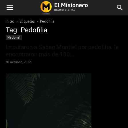
Inicio
Etiquetas
Pedofilia
Tag: Pedofilia
Nacional
Imputaron a Sabag Montiel por pedofilia: le
encontraron más de 100...
18 octubre, 2022