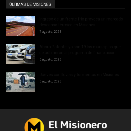
ÚLTIMAS DE MISIONES
Ingreso de un frente frío provoca un marcado
descenso térmico en Misiones
7 agosto, 2026
Ahora Patente: ya son 19 los municipios que
se adhirieron al programa de financiación...
6 agosto, 2026
Jueves con lluvias y tormentas en Misiones
6 agosto, 2026