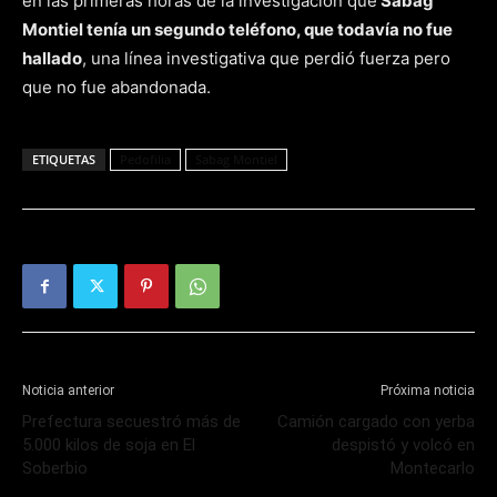
en las primeras horas de la investigación que
Sabag
Montiel tenía un segundo teléfono, que todavía no fue
hallado
, una línea investigativa que perdió fuerza pero
que no fue abandonada.
ETIQUETAS
Pedofilia
Sabag Montiel
Noticia anterior
Próxima noticia
Prefectura secuestró más de
Camión cargado con yerba
5.000 kilos de soja en El
despistó y volcó en
Soberbio
Montecarlo