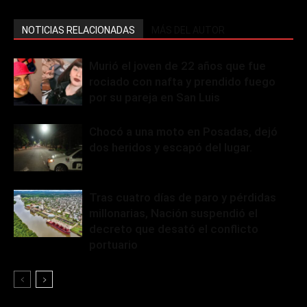
NOTICIAS RELACIONADAS
MÁS DEL AUTOR
Murió el joven de 22 años que fue
rociado con nafta y prendido fuego
por su pareja en San Luis
Chocó a una moto en Posadas, dejó
dos heridos y escapó del lugar.
Tras cuatro días de paro y pérdidas
millonarias, Nación suspendió el
decreto que desató el conflicto
portuario