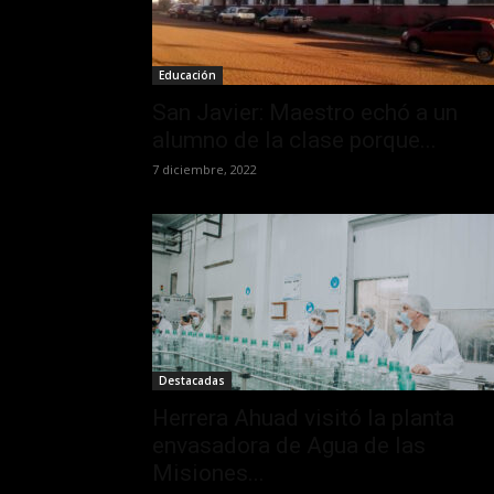
Educación
San Javier: Maestro echó a un
alumno de la clase porque...
7 diciembre, 2022
Destacadas
Herrera Ahuad visitó la planta
envasadora de Agua de las
Misiones...