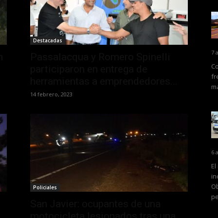
Destacadas
7 
n
Passalacqua y Romero Spinelli
Co
participaron en entrega de
fr
herramientas a emprendedores...
ma
14 febrero, 2023
6 
El
in
Ob
Policiales
pe
San Javier: ocupantes de una
motocicleta lesionados tras una