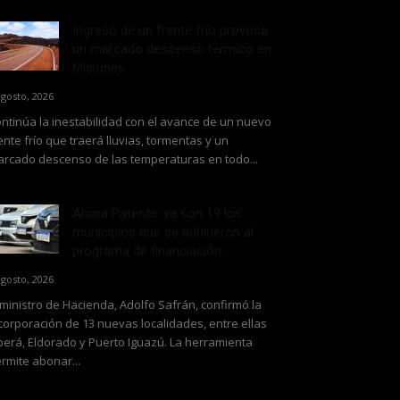
Ingreso de un frente frío provoca
un marcado descenso térmico en
Misiones
agosto, 2026
ntinúa la inestabilidad con el avance de un nuevo
ente frío que traerá lluvias, tormentas y un
rcado descenso de las temperaturas en todo...
Ahora Patente: ya son 19 los
municipios que se adhirieron al
programa de financiación...
agosto, 2026
 ministro de Hacienda, Adolfo Safrán, confirmó la
corporación de 13 nuevas localidades, entre ellas
erá, Eldorado y Puerto Iguazú. La herramienta
rmite abonar...