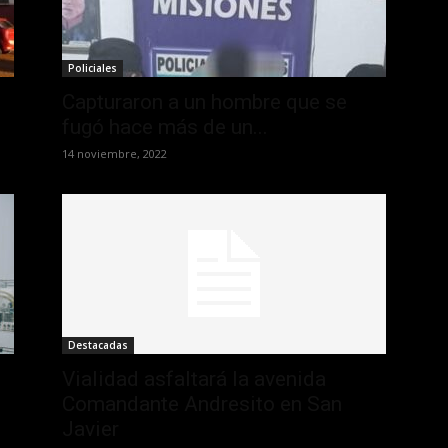
Policiales
Capturaron a un hombre que se
fugó hace más de un...
14 noviembre, 2022
Destacadas
Vialidad asfaltará la avenida
Comandante Andresito en San
Javier