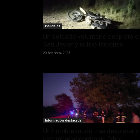
Policiales
Un soldado voluntario despistó e
San Javier y sufrió lesiones
20 febrero, 2023
Información destacada
Un hombre murió tras despistar y
estamparse contra un árbol