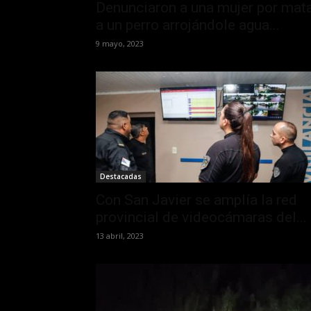
Denunciaron a una mujer por mat
a un perro arrojándole agua...
9 mayo, 2023
Destacadas
Con San Javier se amplía la red
provincial de videocámaras del...
13 abril, 2023