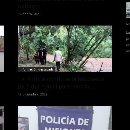
colisión
16 enero, 2023
6 
La
pr
en
am
Información destacada
La Policía continúa la búsqueda
para dar con el paradero de...
12 diciembre, 2022