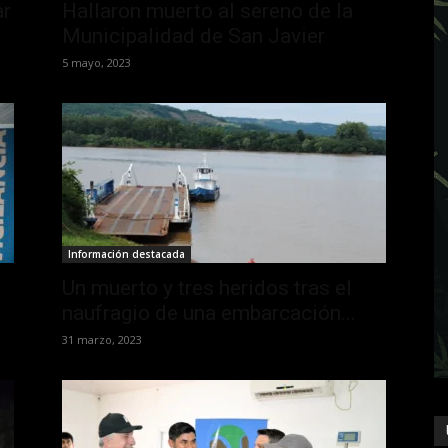
ar
Hallaron muerto al sereno de la
Municipalidad de San Javier
5 mayo, 2023
Información destacada
Un muerto y tres heridos tras el
naufragio de una embarcación...
31 marzo, 2023