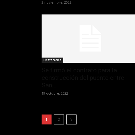
2 noviembre, 2022
Destacadas
Se firmó el contrato para la
construcción del puente entre
San...
19 octubre, 2022
1
2