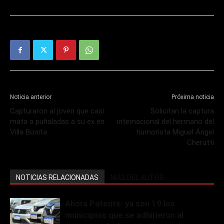
Noticia anterior
Próxima noticia
Capturaron al joven que casi
Solicitan la captura
mata a puñaladas a su ex en
internacional del hermano del
Villa Bonita
humorista Miguel Ángel
Cherutti
NOTICIAS RELACIONADAS
MÁS DEL AUTOR
Ahora Patente: ya son 19 los
municipios que se adhirieron al