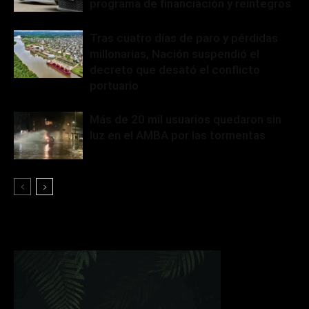
programa de financiación y reintegros
Tras cuatro días de paro y pérdidas
millonarias, Nación suspendió el
decreto que desató el conflicto
portuario
Más de 20 mil usuarios quedaron sin
luz en el AMBA por las tormentas