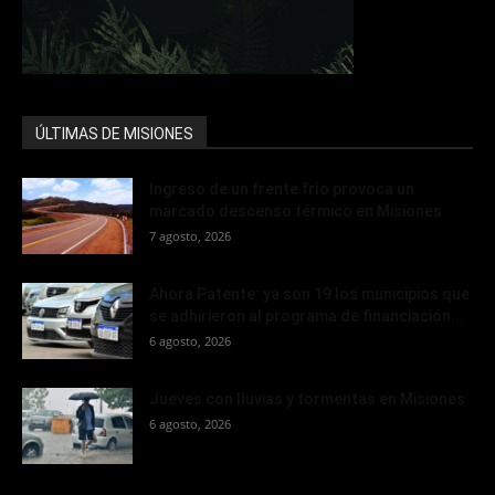
ÚLTIMAS DE MISIONES
Ingreso de un frente frío provoca un
marcado descenso térmico en Misiones
7 agosto, 2026
Ahora Patente: ya son 19 los municipios que
se adhirieron al programa de financiación...
6 agosto, 2026
Jueves con lluvias y tormentas en Misiones
6 agosto, 2026