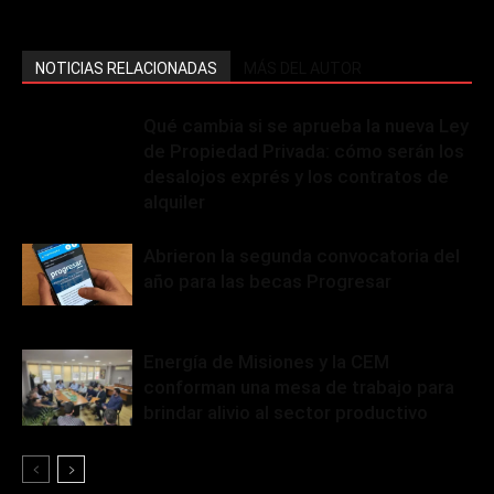
NOTICIAS RELACIONADAS
MÁS DEL AUTOR
Qué cambia si se aprueba la nueva Ley
de Propiedad Privada: cómo serán los
desalojos exprés y los contratos de
alquiler
Abrieron la segunda convocatoria del
año para las becas Progresar
Energía de Misiones y la CEM
conforman una mesa de trabajo para
brindar alivio al sector productivo