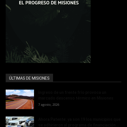
ÚLTIMAS DE MISIONES
Ingreso de un frente frío provoca un
marcado descenso térmico en Misiones
7 agosto, 2026
Ahora Patente: ya son 19 los municipios que
se adhirieron al programa de financiación...