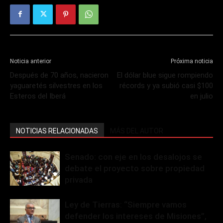
Noticia anterior
Próxima noticia
Después de 70 años, nacieron
El dólar blue sigue rompiendo
yaguaretés silvestres en los
récords y ya subió casi $100
Esteros del Iberá
en julio
NOTICIAS RELACIONADAS
MÁS DEL AUTOR
Senado: con eje en los desalojos se
debate el proyecto sobre propiedad
privada
Ley de Tierras: “Siempre vamos
defender los intereses de Misiones”,