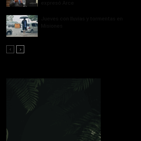
expresó Arce
Jueves con lluvias y tormentas en
Misiones