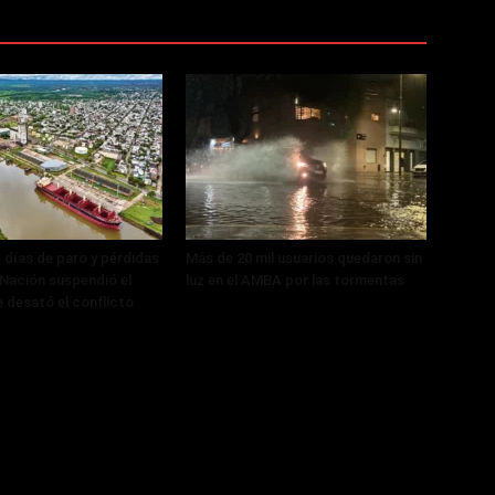
 días de paro y pérdidas
Más de 20 mil usuarios quedaron sin
, Nación suspendió el
luz en el AMBA por las tormentas
 desató el conflicto