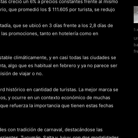
ristas creció un 6% a precios constantes frente al mismo
rio, que promedió los $ 111.605 por turista, se redujo
adía, que se ubicó en 3 días frente a los 2,8 días de
5 
a las promociones, tanto en hotelería como en
Un
ba
fr
stable climáticamente, y en casi todas las ciudades se
enta, algo que es habitual en febrero y ya no parece ser
sión de viajar o no.
d histórico en cantidad de turistas. La mejor marca se
eros, y ocurre en un contexto económico de muchas
o que refuerza la importancia que tienen estas fechas
des con tradición de carnaval, destacándose las
orrientes, Tucumán, Salta y Jujuy, con dos modalidades