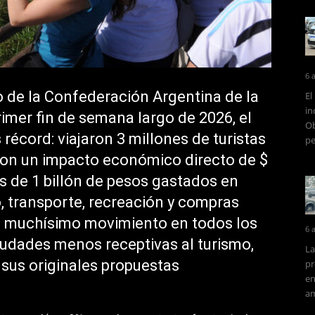
6 
 de la Confederación Argentina de la
El
in
mer fin de semana largo de 2026, el
Ob
 récord: viajaron 3 millones de turistas
pe
con un impacto económico directo de $
s de 1 billón de pesos gastados en
, transporte, recreación y compras
de muchísimo movimiento en todos los
6 
ciudades menos receptivas al turismo,
La
 sus originales propuestas
pr
en
am