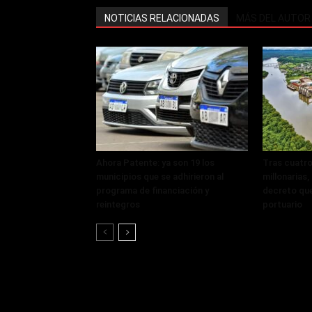
NOTICIAS RELACIONADAS
MÁS DEL AUTOR
Ahora Patente: ya son 19 los
Tras cuatro
municipios que se adhirieron al
millonarias
programa de financiación y
decreto que
reintegros
portuario