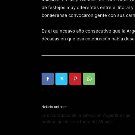
de festejos muy diferentes entre el litoral y
bonaerense convocaron gente con sus carna
Es el quinceavo año consecutivo que la Arge
décadas en que esa celebración había desap
Noticia anterior
Los históricos de la Selección Argentina que
podrían quedarse afuera del Mundial