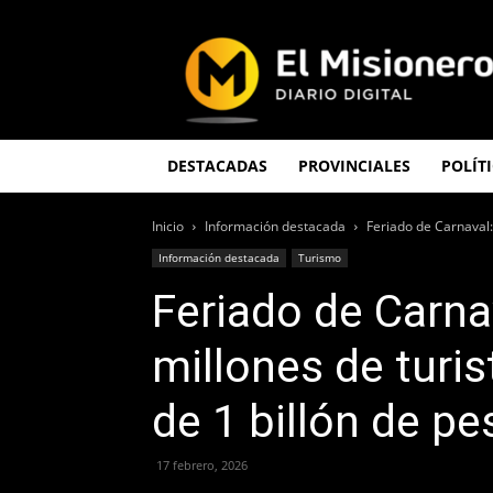
El
Misionero
DESTACADAS
PROVINCIALES
POLÍT
Inicio
Información destacada
Feriado de Carnaval:
Información destacada
Turismo
Feriado de Carnav
millones de turi
de 1 billón de p
17 febrero, 2026