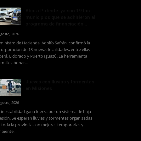
Ahora Patente: ya son 19 los
municipios que se adhirieron al
programa de financiación...
agosto, 2026
 ministro de Hacienda, Adolfo Safrán, confirmó la
corporación de 13 nuevas localidades, entre ellas
erá, Eldorado y Puerto Iguazú. La herramienta
rmite abonar...
Jueves con lluvias y tormentas
en Misiones
agosto, 2026
 inestabilidad gana fuerza por un sistema de baja
esión. Se esperan lluvias y tormentas organizadas
 toda la provincia con mejoras temporarias y
biente...