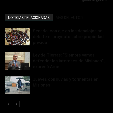
ganar la guerra”
NOTICIAS RELACIONADAS
MÁS DEL AUTOR
Senado: con eje en los desalojos se
debate el proyecto sobre propiedad
privada
Ley de Tierras: “Siempre vamos
defender los intereses de Misiones”,
expresó Arce
Jueves con lluvias y tormentas en
Misiones