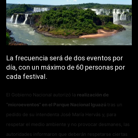
La frecuencia será de dos eventos por
día, con un máximo de 60 personas por
cada festival.
El Gobierno Nacional autorizó la
realización de
“microeventos” en el Parque Nacional Iguazú
tras un
pedido de su intendenta José María Hervás y, para
respetar el medio ambiente y no provocar desmanes, las
autoridades informaron que deberán respetarse ciertas