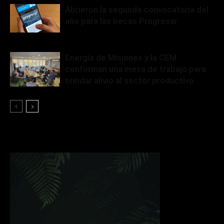
Abrieron la segunda convocatoria del
año para las becas Progresar
Energía de Misiones y la CEM
conforman una mesa de trabajo para
brindar alivio al sector productivo