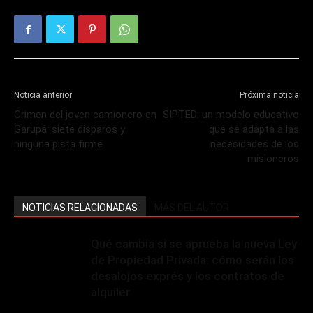
Noticia anterior
Próxima noticia
Crimen del joven camionero en
SIPTED: un modelo educativo
Garupá: siete disparos y
que se adapta a las
ninguna pista firme
necesidades de los
misioneros
NOTICIAS RELACIONADAS
MÁS DEL AUTOR
Qué cambia si se aprueba la nueva Ley
de Propiedad Privada: cómo serán los
desalojos exprés y los contratos de
alquiler