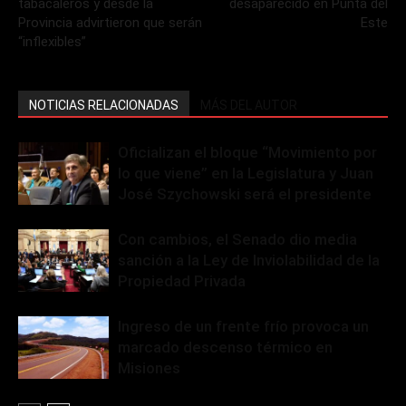
tabacaleros y desde la
desaparecido en Punta del
Provincia advirtieron que serán
Este
“inflexibles”
NOTICIAS RELACIONADAS
MÁS DEL AUTOR
Oficializan el bloque “Movimiento por
lo que viene” en la Legislatura y Juan
José Szychowski será el presidente
Con cambios, el Senado dio media
sanción a la Ley de Inviolabilidad de la
Propiedad Privada
Ingreso de un frente frío provoca un
marcado descenso térmico en
Misiones