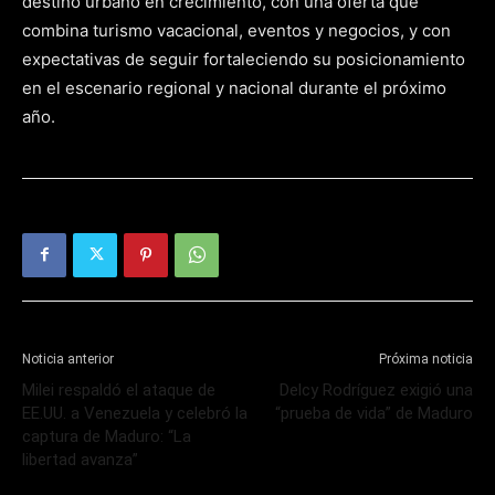
destino urbano en crecimiento, con una oferta que
combina turismo vacacional, eventos y negocios, y con
expectativas de seguir fortaleciendo su posicionamiento
en el escenario regional y nacional durante el próximo
año.
Noticia anterior
Próxima noticia
Milei respaldó el ataque de
Delcy Rodríguez exigió una
EE.UU. a Venezuela y celebró la
“prueba de vida” de Maduro
captura de Maduro: “La
libertad avanza”