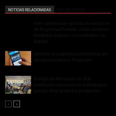
NOTICIAS RELACIONADAS
MÁS DEL AUTOR
Qué cambia si se aprueba la nueva Ley
de Propiedad Privada: cómo serán los
desalojos exprés y los contratos de
alquiler
Abrieron la segunda convocatoria del
año para las becas Progresar
Energía de Misiones y la CEM
conforman una mesa de trabajo para
brindar alivio al sector productivo