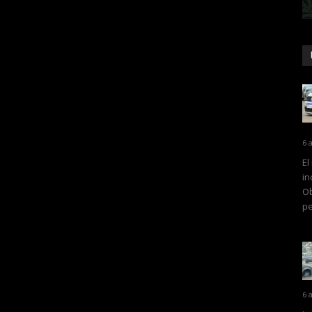
6 
El
in
Ob
pe
6 