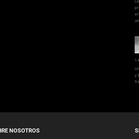
La
pr
en
am
5 
Un
y 
fr
BRE NOSOTROS
S