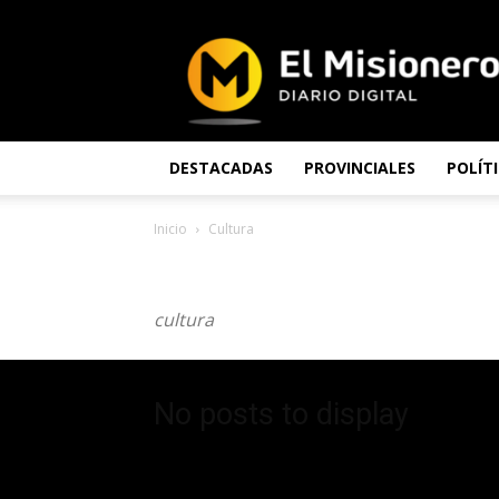
El
Misionero
DESTACADAS
PROVINCIALES
POLÍT
Inicio
Cultura
CULTURA
cultura
No posts to display