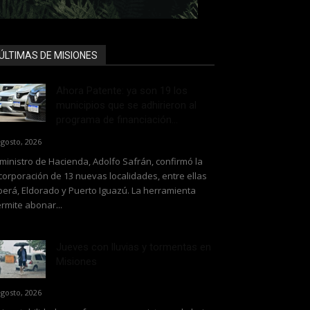
ÚLTIMAS DE MISIONES
Ahora Patente: ya son 19 los
municipios que se adhirieron al
programa de financiación...
agosto, 2026
 ministro de Hacienda, Adolfo Safrán, confirmó la
corporación de 13 nuevas localidades, entre ellas
erá, Eldorado y Puerto Iguazú. La herramienta
rmite abonar...
Jueves con lluvias y tormentas en
Misiones
agosto, 2026