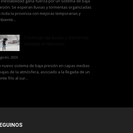
 inestabilidad gana fuerza por un sistema de baja
esión. Se esperan lluvias y tormentas organizadas
 toda la provincia con mejoras temporarias y
biente...
Continúan las lluvias y tormentas
aisladas en Misiones
agosto, 2026
 nuevo sistema de baja presión en capas medias
bajas de la atmósfera, asociado a la llegada de un
ente frío al sur...
EGUINOS