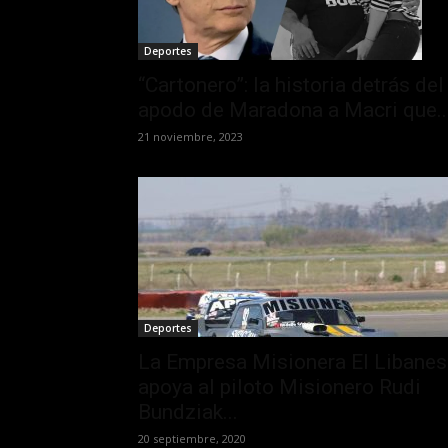
Deportes
“Cartonero”: la historia detrás del
apodo de Maradona a Macri que..
21 noviembre, 2023
Deportes
La Empresa Misionera El Libanes
apoya al piloto Misionero Rudi
Bundziak...
20 septiembre, 2020