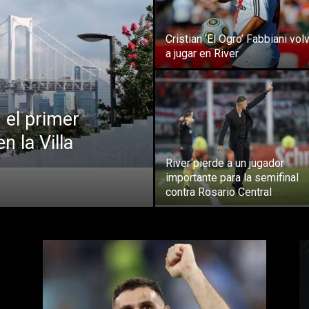
Cristian ‘El Ogro’ Fabbiani vol
a jugar en River
 el primer
n la Villa
River pierde a un jugador
importante para la semifinal
contra Rosario Central