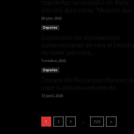
Izquierdoz se despidió de Boca
con una dura carta: “Molesta que..
28 julio, 2022
Deportes
Comienzan las eliminatorias
sudamericanas de cara al Mundia
de Qatar: partidos,...
7 octubre, 2020
Deportes
Crucero del Norte con chances d
jugar la próxima edición de...
13 junio, 2024
...
1
2
3
529