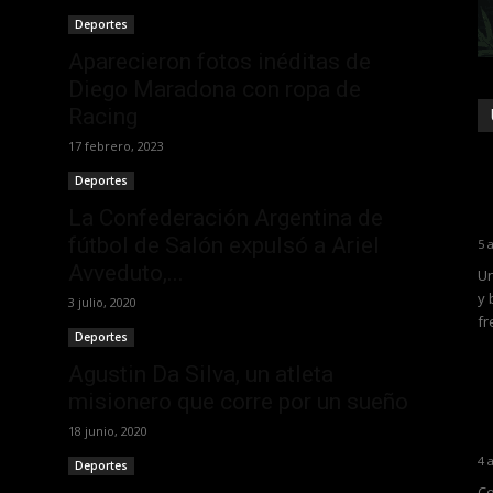
Deportes
Aparecieron fotos inéditas de
Diego Maradona con ropa de
Racing
17 febrero, 2023
Deportes
La Confederación Argentina de
fútbol de Salón expulsó a Ariel
5 
Avveduto,...
Un
y 
3 julio, 2020
fr
Deportes
Agustin Da Silva, un atleta
misionero que corre por un sueño
18 junio, 2020
4 
Deportes
Co