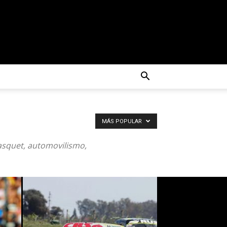
MÁS POPULAR
basquet, automovilismo,