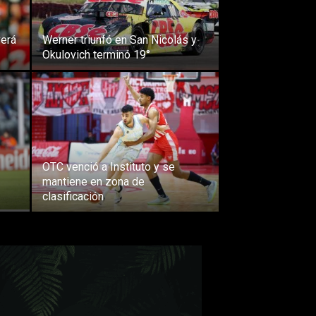
verá
Werner triunfó en San Nicolás y
Okulovich terminó 19°
OTC venció a Instituto y se
mantiene en zona de
clasificación