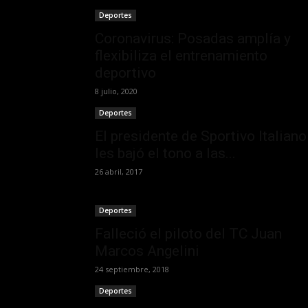
Deportes
Coronavirus: Posadas amplía y
flexibiliza el entrenamiento
deportivo
8 julio, 2020
Deportes
El presidente de Sportivo Italiano
les bajó el tono a las...
26 abril, 2017
Deportes
Falleció el piloto del TC Juan
Marcos Angelini
24 septiembre, 2018
Deportes