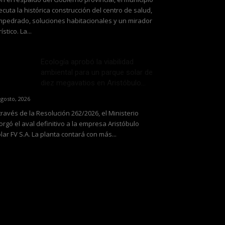
ecuta la histórica construcción del centro de salud,
pedrado, soluciones habitacionales y un mirador
rístico. La...
Ecología aprobó la viabilidad
ambiental para un parque solar de
diez megavatios en Aristóbulo...
agosto, 2026
través de la Resolución 262/2026, el Ministerio
orgó el aval definitivo a la empresa Aristóbulo
lar FV S.A. La planta contará con más...