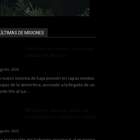
ÚLTIMAS DE MISIONES
Continúan las lluvias y tormentas
aisladas en Misiones
agosto, 2026
 nuevo sistema de baja presión en capas medias
bajas de la atmósfera, asociado a la llegada de un
ente frío al sur...
Almafuerte: avanzan obras del
Hospital Nivel I, viviendas y asfalto
agosto, 2026
n el respaldo del Gobierno provincial, el municipio