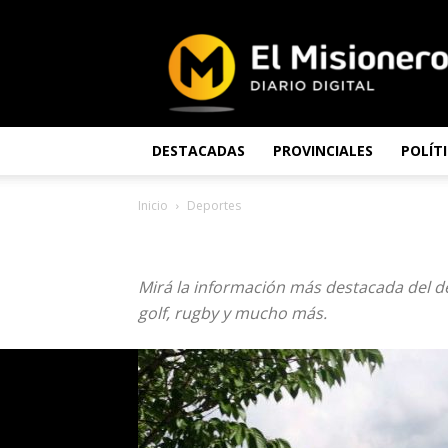
El
Misionero
DESTACADAS
PROVINCIALES
POLÍT
Inicio
Deportes
DEPORTES
Mirá la información más destacada del de
golf, rugby y mucho más.