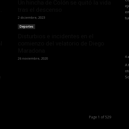
Un hincha de Colón se quitó la vida
ej
.
tras el descenso
em
2 diciembre, 2023
tu
Deportes
Disturbios e incidentes en el
l
comienzo del velatorio de Diego
Maradona
4 
26 noviembre, 2020
A 
ot
e
So
Page 1 of 529