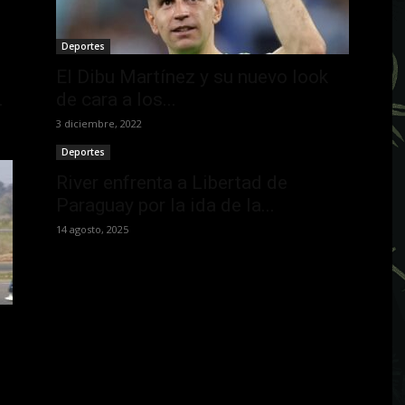
Deportes
El Dibu Martínez y su nuevo look
.
de cara a los...
3 diciembre, 2022
Deportes
River enfrenta a Libertad de
Paraguay por la ida de la...
14 agosto, 2025