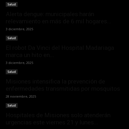
Salud
Alerta dengue: municipales harán
relevamiento en más de 6 mil hogares...
3 diciembre, 2025
Salud
El robot Da Vinci del Hospital Madariaga
marca un hito en...
3 diciembre, 2025
Salud
Misiones intensifica la prevención de
enfermedades transmitidas por mosquitos
28 noviembre, 2025
Salud
Hospitales de Misiones solo atenderán
urgencias este viernes 21 y lunes...