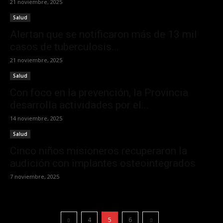
21 noviembre, 2025
Salud
Alertan que se notificaron más de 13 mil
casos de tuberculosis...
21 noviembre, 2025
Salud
Con foco en la prevención, la Provincia
desarrolla actividades por el...
14 noviembre, 2025
Salud
Cinco niños misioneros recuperaron la
audición con implantes osteointegrados
7 noviembre, 2025
4
5
6