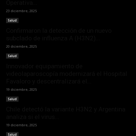
Operativa...
23 diciembre, 2025
Salud
Confirmaron la detección de un nuevo
subclado de influenza A (H3N2)...
20 diciembre, 2025
Salud
Innovador equipamiento de
videolaparoscopía modernizará el Hospital
Favaloro y descentralizará el...
19 diciembre, 2025
Salud
Chile detectó la variante H3N2 y Argentina
analiza si el virus...
19 diciembre, 2025
Salud