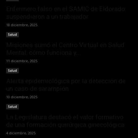
Enfermero falso en el SAMIC de Eldorado:
suspendieron a un trabajador
18 diciembre, 2025
Salud
Misiones sumó el Centro Virtual en Salud
Mental: cómo funciona y...
11 diciembre, 2025
Salud
Alerta epidemiológica por la detección de
un caso de sarampión
10 diciembre, 2025
Salud
La Legislatura destacó el valor formativo
de una formación quirúrgica ginecológica
4 diciembre, 2025