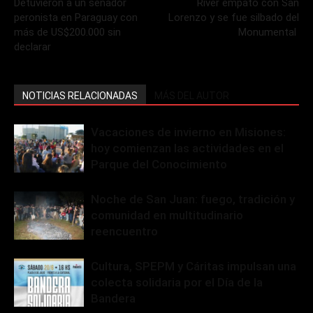
Detuvieron a un senador
River empató con San
peronista en Paraguay con
Lorenzo y se fue silbado del
más de US$200.000 sin
Monumental
declarar
NOTICIAS RELACIONADAS
MÁS DEL AUTOR
Vacaciones de invierno en Misiones:
hoy comienzan las actividades en el
Parque del Conocimiento
Noche de San Juan: fuego, tradición y
comunidad en multitudinario
reencuentro
Cultura, SPEPM y Cáritas impulsan una
colecta solidaria por el Día de la
Bandera