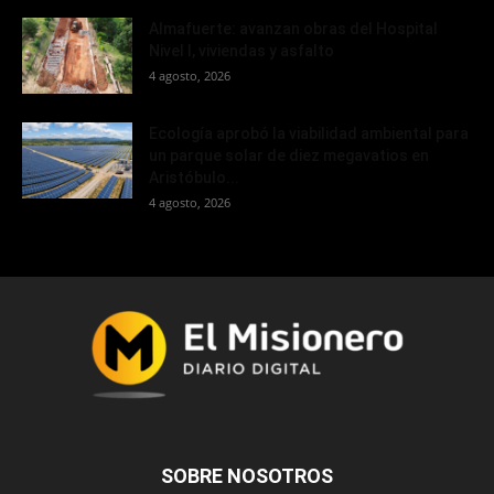
Almafuerte: avanzan obras del Hospital
Nivel I, viviendas y asfalto
4 agosto, 2026
Ecología aprobó la viabilidad ambiental para
un parque solar de diez megavatios en
Aristóbulo...
4 agosto, 2026
SOBRE NOSOTROS