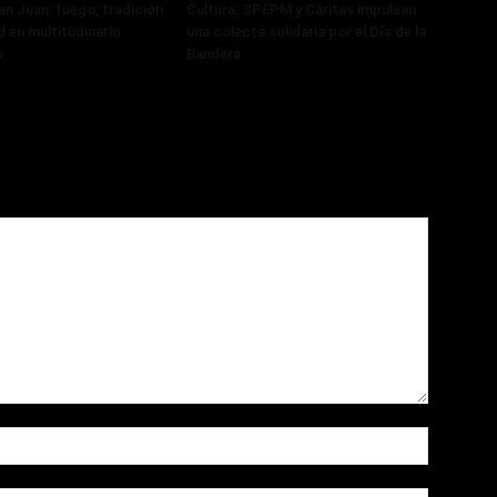
n Juan: fuego, tradición
Cultura, SPEPM y Cáritas impulsan
 en multitudinario
una colecta solidaria por el Día de la
o
Bandera