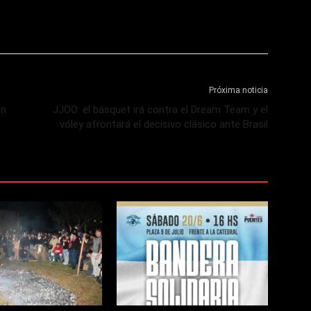
Próxima noticia
on
JJOO: el básquet irá contra el Dream Team y el
vóley afrontará el decisivo clásico ante Brasil