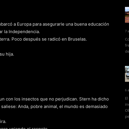
embarcó a Europa para asegurarle una buena educación
rar la Independencia.
7 
terra. Poco después se radicó en Bruselas.
Co
fr
de
u hija.
6 
El
aun con los insectos que no perjudican. Stern ha dicho
in
 saliese: Anda, pobre animal, el mundo es demasiado
Ob
pe
ira.
pero uniendo el respeto.