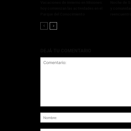
Vacaciones de invierno en Misiones:
Noche de Sa
hoy comienzan las actividades en el
y comunidad
Parque del Conocimiento
reencuentr
DEJÁ TU COMENTARIO