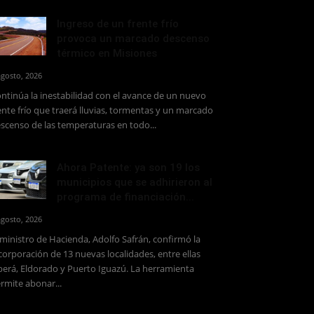
Ingreso de un frente frío
provoca un marcado descenso
térmico en Misiones
agosto, 2026
ntinúa la inestabilidad con el avance de un nuevo
ente frío que traerá lluvias, tormentas y un marcado
scenso de las temperaturas en todo...
Ahora Patente: ya son 19 los
municipios que se adhirieron al
programa de financiación...
agosto, 2026
 ministro de Hacienda, Adolfo Safrán, confirmó la
corporación de 13 nuevas localidades, entre ellas
erá, Eldorado y Puerto Iguazú. La herramienta
rmite abonar...