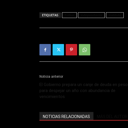
ETIQUETAS
Fútbol
Independiente
Instituto
Noticia anterior
El Gobierno prepara un canje de deuda en pes
para despejar un año con abundancia de
vencimientos
NOTICIAS RELACIONADAS
MÁS DEL AUTOR