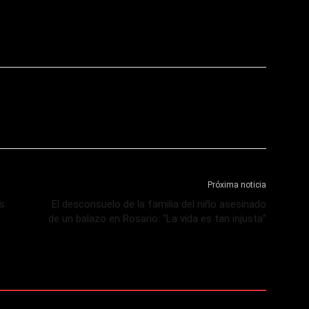
Próxima noticia
os
El desconsuelo de la familia del niño asesinado
de un balazo en Rosario: “La vida es tan injusta”