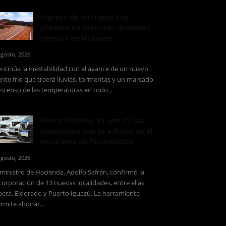
Ingreso de un frente frío
provoca un marcado descenso
térmico en Misiones
agosto, 2026
ntinúa la inestabilidad con el avance de un nuevo
ente frío que traerá lluvias, tormentas y un marcado
scenso de las temperaturas en todo...
Ahora Patente: ya son 19 los
municipios que se adhirieron al
programa de financiación...
agosto, 2026
 ministro de Hacienda, Adolfo Safrán, confirmó la
corporación de 13 nuevas localidades, entre ellas
erá, Eldorado y Puerto Iguazú. La herramienta
rmite abonar...