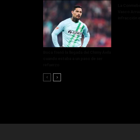
La Conmebol
Vasco Arru
infracción 
Boca frenó la llegada del Chimy Ávila
cuando estaba a un paso de ser
refuerzo