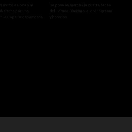
 multó a Boca y al
Se pone en marcha la cuarta fecha
abarrena por una
del Torneo Clausura: el cronograma
en la Copa Sudamericana
y horarios