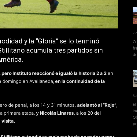
7 
odidad y la “Gloria” se lo terminó
Co
fr
tillitano acumula tres partidos sin
de
América.
ero Instituto reaccionó e igualó la historia 2 a 2
en
e domingo en Avellaneda,
en la continuidad de la
6 
El
mero de penal, a los 14 y 31 minutos,
adelantó al “Rojo”
,
in
la primera etapa,
y Nicolás Linares
, a los 20 del
Ob
visita.
pe
 Stillitano extendió su mala racha de no poder ganar