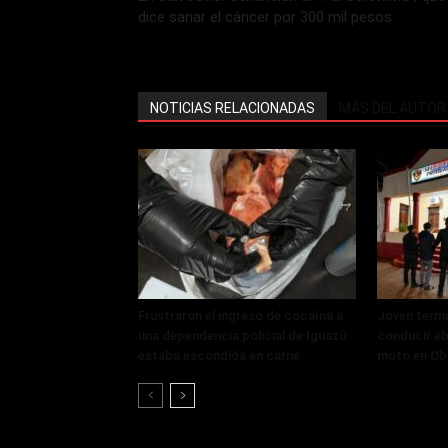
dice sanar el cáncer por 300 mil pesos
NOTICIAS RELACIONADAS
MÁS DEL AUTOR
Frustraron el ingreso de cocaína a
Joven termi
una dependencia policial de Iguazú:
conducir eb
estaba escondida en carne
moto en Ob