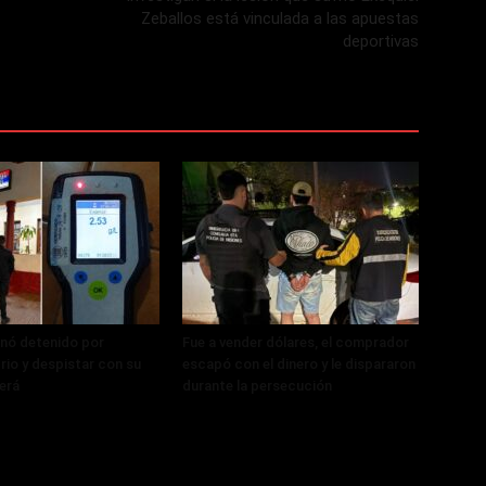
Zeballos está vinculada a las apuestas
deportivas
nó detenido por
Fue a vender dólares, el comprador
rio y despistar con su
escapó con el dinero y le dispararon
erá
durante la persecución