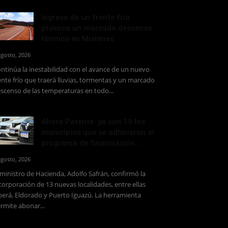
Ingreso de un frente frío
provoca un marcado descenso
térmico en Misiones
agosto, 2026
ntinúa la inestabilidad con el avance de un nuevo
ente frío que traerá lluvias, tormentas y un marcado
scenso de las temperaturas en todo...
Ahora Patente: ya son 19 los
municipios que se adhirieron al
programa de financiación...
agosto, 2026
 ministro de Hacienda, Adolfo Safrán, confirmó la
corporación de 13 nuevas localidades, entre ellas
erá, Eldorado y Puerto Iguazú. La herramienta
rmite abonar...