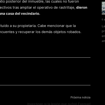
tio posterior del inmueble, las cuales no fueron
ctivos tras ampliar el operativo de rastrillaje,
dieron
 una casa del vecindario.
6 
ituido a su propietaria. Cabe mencionar que la
La
pr
lincuentes y recuperar los demás objetos robados.
en
am
Próxima noticia
Investigan si la lesión que sufrió Exequiel