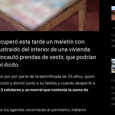
7 
Co
fr
ecuperó esta tarde un maletín con
de
ustraído del interior de una vivienda
incautó prendas de vestir, que podrían
 ilícito.
 por por parte de la damnificada de 35 años, quien
6 
ostó a dormir junto a su familia y cuando despertó a
El
3 celulares y un morral que contenía la suma de
in
Ob
pe
e los agentes recorrieran el perímetro, hallaron