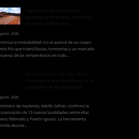
Ingreso de un frente frío
provoca un marcado descenso
térmico en Misiones
agosto, 2026
ntinúa la inestabilidad con el avance de un nuevo
ente frío que traerá lluvias, tormentas y un marcado
scenso de las temperaturas en todo...
Ahora Patente: ya son 19 los
municipios que se adhirieron al
programa de financiación...
agosto, 2026
 ministro de Hacienda, Adolfo Safrán, confirmó la
corporación de 13 nuevas localidades, entre ellas
erá, Eldorado y Puerto Iguazú. La herramienta
rmite abonar...