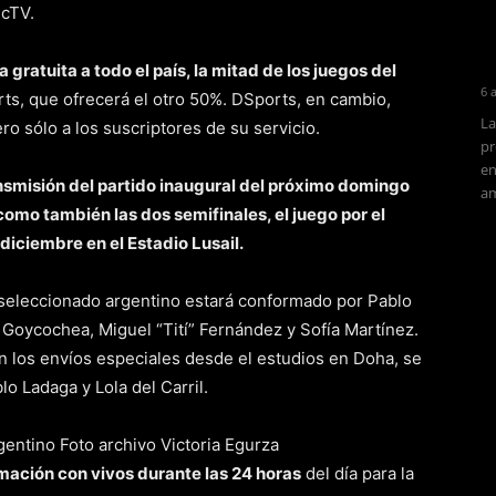
ecTV.
 gratuita a todo el país, la mitad de los juegos del
6 
, que ofrecerá el otro 50%. DSports, en cambio,
La
o sólo a los suscriptores de su servicio.
pr
en
ansmisión del partido inaugural del próximo domingo
am
como también las dos semifinales, el juego por el
 diciembre en el Estadio Lusail.
l seleccionado argentino estará conformado por Pablo
o Goycochea, Miguel “Tití” Fernández y Sofía Martínez.
en los envíos especiales desde el estudios en Doha, se
o Ladaga y Lola del Carril.
mación con vivos durante las 24 horas
del día para la