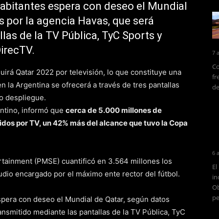
 habitantes espera con deseo el Mundial
s por la agencia Havas, que será
las de la TV Pública, TyC Sports y
DirecTV.
7 
Co
uirá Qatar 2022 por televisión, lo que constituye una
fr
n la Argentina se ofrecerá a través de tres pantallas
de
o despliegue.
fantino, informó que
cerca de 5.000 millones de
rtidos por TV, un 42% más del alcance que tuvo la Copa
6 
tainment (PMSE) cuantificó en 3.564 millones los
El
udio encargado por el máximo ente rector del fútbol.
in
Ob
pe
espera con deseo el Mundial de Qatar, según datos
ansmitido mediante las pantallas de la TV Pública, TyC