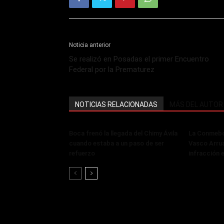
Noticia anterior
Se realizó en Posadas el primer Encuentro
Federal por la Prematurez
NOTICIAS RELACIONADAS
MÁS DEL AUTOR
Boca frenó la llegada del Chimy Ávila
La Conmebol
cuando estaba a un paso de ser
Vasco Arru
refuerzo
infracción 