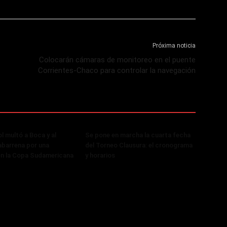
Próxima noticia
Colocarán cámaras de monitoreo en el puente
Corrientes-Chaco para controlar la navegación
 multó a Boca y al
Se pone en marcha la cuarta fecha
abarrena por una
del Torneo Clausura: el cronograma
en la Copa Sudamericana
y horarios