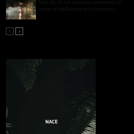
Más de 20 mil usuarios quedaron sin
luz en el AMBA por las tormentas