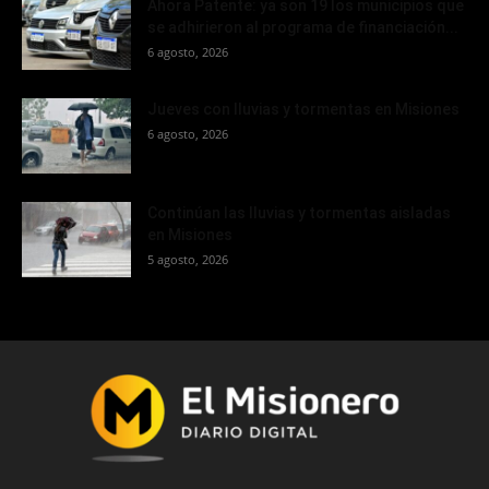
Ahora Patente: ya son 19 los municipios que
se adhirieron al programa de financiación...
6 agosto, 2026
Jueves con lluvias y tormentas en Misiones
6 agosto, 2026
Continúan las lluvias y tormentas aisladas
en Misiones
5 agosto, 2026