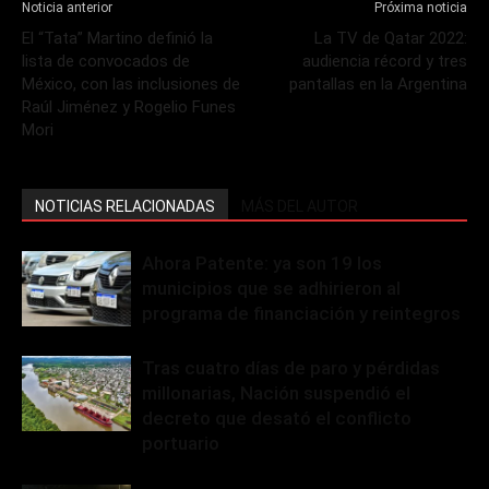
Noticia anterior
Próxima noticia
El “Tata” Martino definió la
La TV de Qatar 2022:
lista de convocados de
audiencia récord y tres
México, con las inclusiones de
pantallas en la Argentina
Raúl Jiménez y Rogelio Funes
Mori
NOTICIAS RELACIONADAS
MÁS DEL AUTOR
Ahora Patente: ya son 19 los
municipios que se adhirieron al
programa de financiación y reintegros
Tras cuatro días de paro y pérdidas
millonarias, Nación suspendió el
decreto que desató el conflicto
portuario