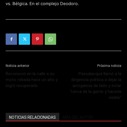
vs. Bélgica. En el complejo Deodoro.
Noticia anterior
Próxima noticia
Reconoció en la calle a su
Passalacqua llamó a la
moto robada hace un año y
dirigencia política a dejar la
logró recuperarla
arrogancia de lado y estar
“cerca de la gente y hacerla
visible”
NOTICIAS RELACIONADAS
MÁS DEL AUTOR