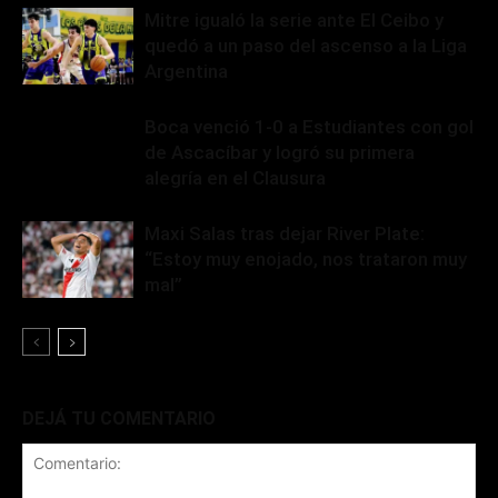
Mitre igualó la serie ante El Ceibo y
quedó a un paso del ascenso a la Liga
Argentina
Boca venció 1-0 a Estudiantes con gol
de Ascacíbar y logró su primera
alegría en el Clausura
Maxi Salas tras dejar River Plate:
“Estoy muy enojado, nos trataron muy
mal”
DEJÁ TU COMENTARIO