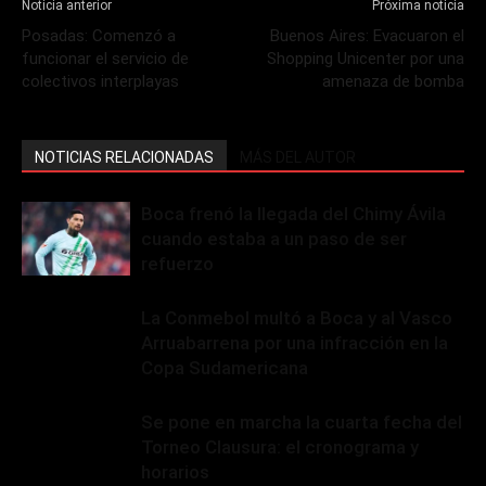
Noticia anterior
Próxima noticia
Posadas: Comenzó a
Buenos Aires: Evacuaron el
funcionar el servicio de
Shopping Unicenter por una
colectivos interplayas
amenaza de bomba
NOTICIAS RELACIONADAS
MÁS DEL AUTOR
Boca frenó la llegada del Chimy Ávila
cuando estaba a un paso de ser
refuerzo
La Conmebol multó a Boca y al Vasco
Arruabarrena por una infracción en la
Copa Sudamericana
Se pone en marcha la cuarta fecha del
Torneo Clausura: el cronograma y
horarios