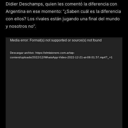
Didier Deschamps, quien les comentó la diferencia con
Argentina en ese momento: “¿Saben cuál es la diferencia
con ellos? Los rivales están jugando una final del mundo
y nosotros no”.
Reproductor
Media error: Format(s) not supported or source(s) not found
de
Descargar archivo: https://elmisionero.com.ar/wp-
video
content/uploads/2022/12/WhatsApp-Video-2022-12-21-at-09.01.57.mp4?_=1