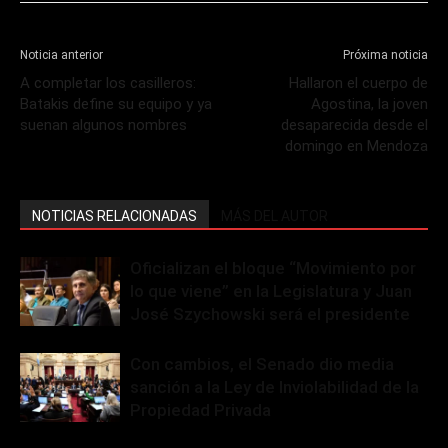
Noticia anterior
Próxima noticia
A completar los casilleros:
Hallaron el cuerpo de
Batakis define su equipo y ya
Agostina, la joven
suenan algunos nombres
desaparecida desde el
domingo en Mendoza
NOTICIAS RELACIONADAS
MÁS DEL AUTOR
Oficializan el bloque “Movimiento por
lo que viene” en la Legislatura y Juan
José Szychowski será el presidente
Con cambios, el Senado dio media
sanción a la Ley de Inviolabilidad de la
Propiedad Privada