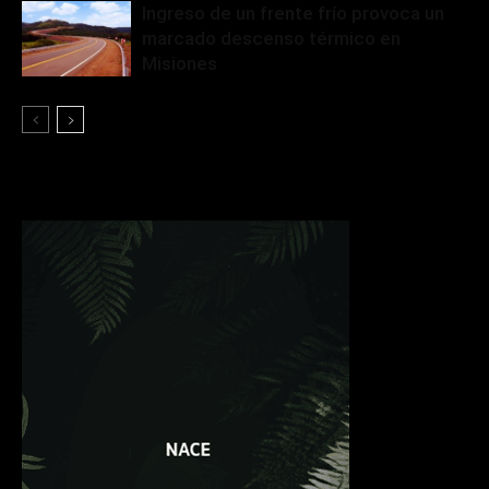
Ingreso de un frente frío provoca un
marcado descenso térmico en
Misiones