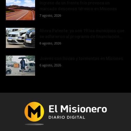
Ingreso de un frente frío provoca un
marcado descenso térmico en Misiones
7 agosto, 2026
Ahora Patente: ya son 19 los municipios que
se adhirieron al programa de financiación...
6 agosto, 2026
Jueves con lluvias y tormentas en Misiones
6 agosto, 2026