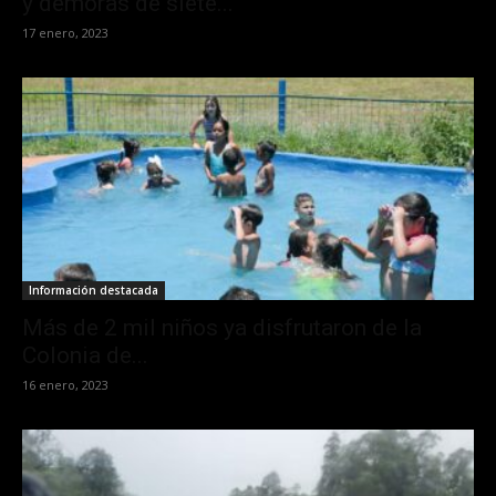
y demoras de siete...
17 enero, 2023
Información destacada
Más de 2 mil niños ya disfrutaron de la
Colonia de...
16 enero, 2023