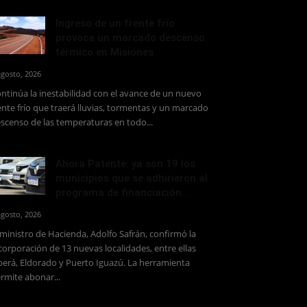
Ingreso de un frente frío
provoca un marcado descenso
térmico en Misiones
agosto, 2026
ntinúa la inestabilidad con el avance de un nuevo
ente frío que traerá lluvias, tormentas y un marcado
scenso de las temperaturas en todo...
Ahora Patente: ya son 19 los
municipios que se adhirieron al
programa de financiación...
agosto, 2026
 ministro de Hacienda, Adolfo Safrán, confirmó la
corporación de 13 nuevas localidades, entre ellas
erá, Eldorado y Puerto Iguazú. La herramienta
rmite abonar...