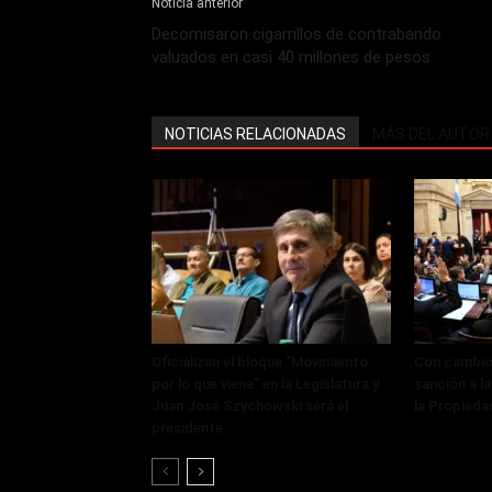
Noticia anterior
Decomisaron cigarrillos de contrabando
valuados en casi 40 millones de pesos
NOTICIAS RELACIONADAS
MÁS DEL AUTOR
Oficializan el bloque “Movimiento
Con cambios
por lo que viene” en la Legislatura y
sanción a la
Juan José Szychowski será el
la Propieda
presidente