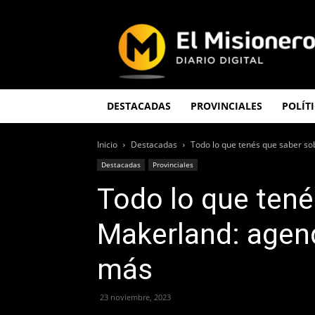
El
Misionero
DESTACADAS
PROVINCIALES
POLÍT
Inicio
Destacadas
Todo lo que tenés que saber sob
Destacadas
Provinciales
Todo lo que tené
Makerland: agend
más
23 noviembre, 2023