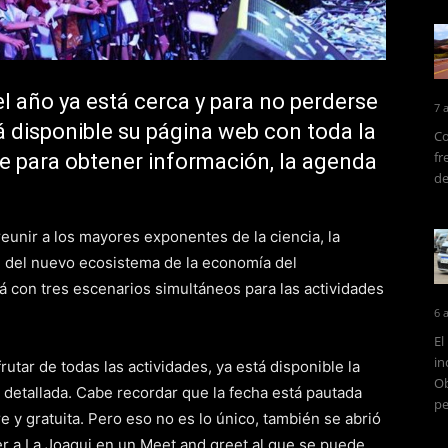
l año ya está cerca y para no perderse
7 
á disponible su página web con toda la
Co
fr
e para obtener información, la agenda
de
unir a los mayores exponentes de la ciencia, la
te del nuevo ecosistema de la economía del
á con tres escenarios simultáneos para las actividades
6 
El
in
rutar de todas las actividades, ya está disponible la
Ob
detallada. Cabe recordar que la fecha está pautada
pe
re y gratuita. Pero eso no es lo único, también se abrió
r a La Joaqui en un Meet and greet al que se puede