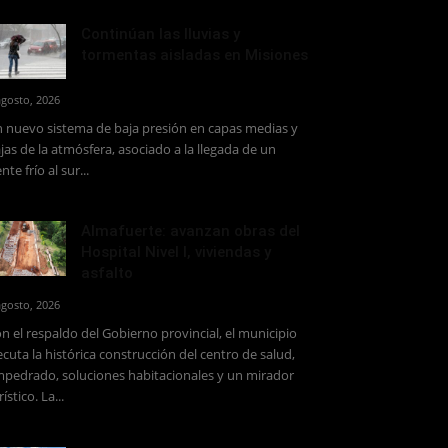
Continúan las lluvias y
tormentas aisladas en Misiones
agosto, 2026
 nuevo sistema de baja presión en capas medias y
jas de la atmósfera, asociado a la llegada de un
ente frío al sur...
Almafuerte: avanzan obras del
Hospital Nivel I, viviendas y
asfalto
agosto, 2026
n el respaldo del Gobierno provincial, el municipio
ecuta la histórica construcción del centro de salud,
pedrado, soluciones habitacionales y un mirador
rístico. La...