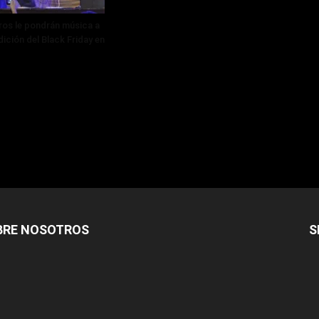
os le pondrán música a
ición del Black Friday en
BRE NOSOTROS
S