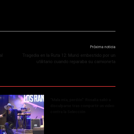
Próxima noticia
al
Tragedia en la Ruta 12: Murió embestido por un
utilitario cuando reparaba su camioneta
“Mala mía, perdón”: Rosalía salió a
disculparse tras compartir un video
contra la Selección