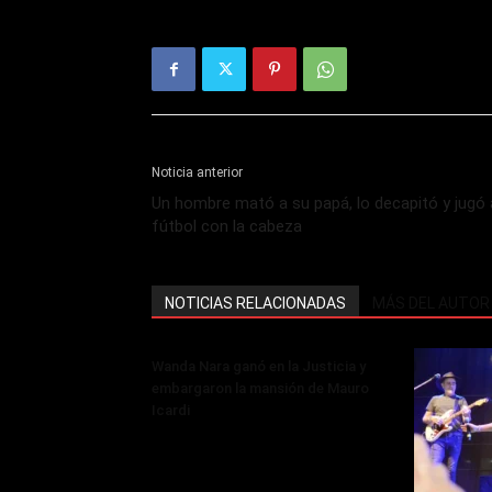
Noticia anterior
Un hombre mató a su papá, lo decapitó y jugó 
fútbol con la cabeza
NOTICIAS RELACIONADAS
MÁS DEL AUTOR
Wanda Nara ganó en la Justicia y
embargaron la mansión de Mauro
Icardi