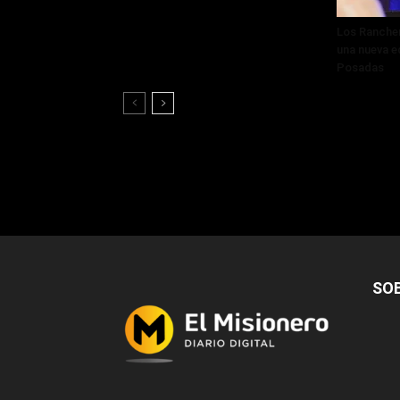
Los Rancher
una nueva ed
Posadas
SO