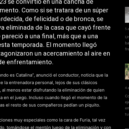
23 se convirtió en una cancha de
omento. Como si se tratara de un súper
rdecida, de felicidad o de bronca, se
va eliminada de la casa que cayó frente
5 
e pareció a una final, más que a una
Un
ba
esta temporada. El momento llegó
fr
tagonizaron un acercamiento al aire en
de enfrentamiento.
do es Catalina”, anunció el conductor, noticia que la
e la entrenadora personal, lejos de sus clásicos
4 
a, al menos estar disfrutando la eliminación de quien
Co
a en el juego. Incluso cuando llegó el momento de la
ej
as el resto de sus compañeros pedían un piquito.
em
tu
iones muy especiales como la cara de Furia, tal vez
do, tomándose el mentón luego de la eliminación y con