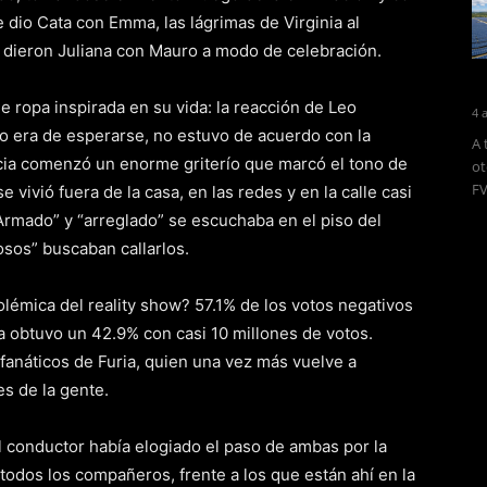
dio Cata con Emma, las lágrimas de Virginia al
e dieron Juliana con Mauro a modo de celebración.
e ropa inspirada en su vida: la reacción de Leo
4 
mo era de esperarse, no estuvo de acuerdo con la
A 
icia comenzó un enorme griterío que marcó el tono de
ot
FV
 vivió fuera de la casa, en las redes y en la calle casi
Armado” y “arreglado” se escuchaba en el piso del
osos” buscaban callarlos.
lémica del reality show? 57.1% de los votos negativos
na obtuvo un 42.9% con casi 10 millones de votos.
 fanáticos de Furia, quien una vez más vuelve a
s de la gente.
l conductor había elogiado el paso de ambas por la
todos los compañeros, frente a los que están ahí en la