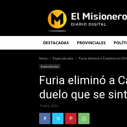
El
Misionero
DESTACADAS
PROVINCIALES
POLÍT
Inicio
Espectáculos
Furia eliminó a Catalina en GH 
Espectáculos
Furia eliminó a 
duelo que se sin
9 abril, 2024