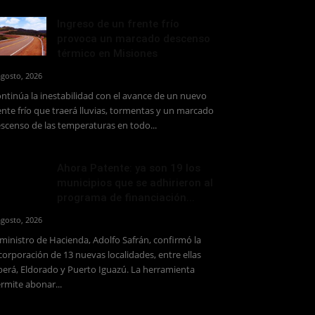
Ingreso de un frente frío
provoca un marcado descenso
térmico en Misiones
agosto, 2026
ntinúa la inestabilidad con el avance de un nuevo
ente frío que traerá lluvias, tormentas y un marcado
scenso de las temperaturas en todo...
Ahora Patente: ya son 19 los
municipios que se adhirieron al
programa de financiación...
agosto, 2026
 ministro de Hacienda, Adolfo Safrán, confirmó la
corporación de 13 nuevas localidades, entre ellas
erá, Eldorado y Puerto Iguazú. La herramienta
rmite abonar...