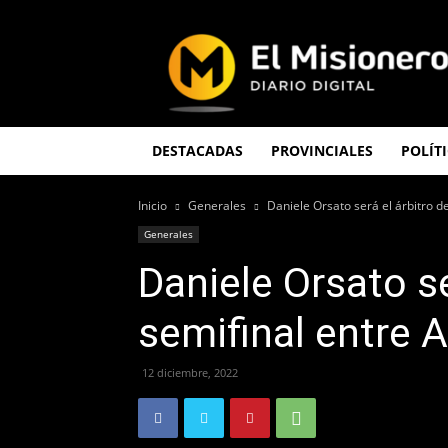
El
Misionero
DESTACADAS
PROVINCIALES
POLÍT
Inicio
Generales
Daniele Orsato será el árbitro d
Generales
Daniele Orsato se
semifinal entre 
12 diciembre, 2022