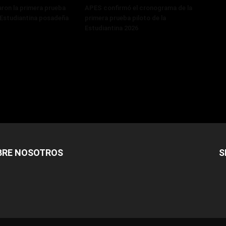
ron la primera prueba
APES confirmó el cronograma de la
a Estudiantina posadeña
primera prueba piloto de la
Estudiantina 2026
BRE NOSOTROS
S