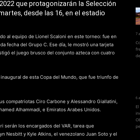
 2022 que protagonizarán la Selección
martes, desde las 16, en el estadio
7 
do al equipo de Lionel Scaloni en este torneo: fue en
Co
nda fecha del Grupo C. Ese día, le mostró una tarjeta
fr
stigó el juego brusco del conjunto azteca con cuatro
de
 inaugural de esta Copa del Mundo, que fue triunfo de
6 
us compatriotas Ciro Carbone y Alessandro Giallatini,
El
amed Alhammadi, e Emiratos Arabes Unidos.
in
Ob
leri serán los encargados del VAR, tarea que
pe
n Nesbitt y Kyle Atkins, el venezolano Juan Soto y el