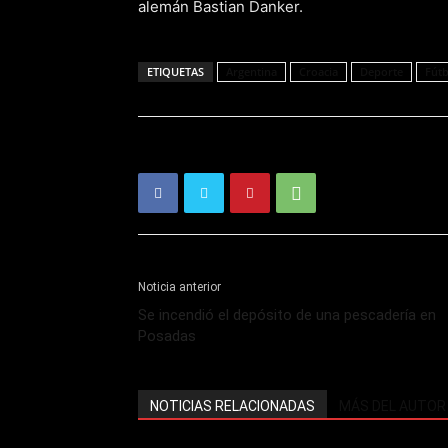
alemán Bastian Danker.
ETIQUETAS
Argentina
Croacia
Deporte
Fútb
Noticia anterior
Se incendió el depósito de una pescadería en
Posadas
NOTICIAS RELACIONADAS
MÁS DEL AUTOR