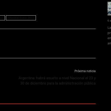
ol
Mundial Qatar 2022
6 
La
pr
en
am
Próxima noticia
Argentina: habrá asueto a nivel Nacional el 23 y
30 de diciembre para la administración pública