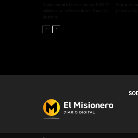
Condenaron a Meta a pagar US$567
Reprograma
millones por afectar la salud mental
piloto de l
de niños
SO