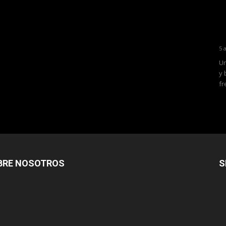
5 
Un
y 
fr
BRE NOSOTROS
S