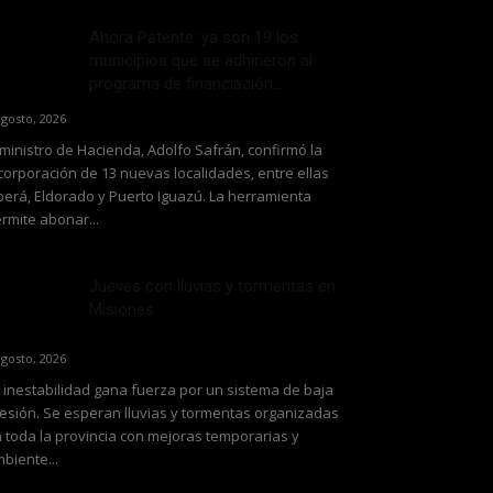
Ahora Patente: ya son 19 los
municipios que se adhirieron al
programa de financiación...
agosto, 2026
 ministro de Hacienda, Adolfo Safrán, confirmó la
corporación de 13 nuevas localidades, entre ellas
erá, Eldorado y Puerto Iguazú. La herramienta
rmite abonar...
Jueves con lluvias y tormentas en
Misiones
agosto, 2026
 inestabilidad gana fuerza por un sistema de baja
esión. Se esperan lluvias y tormentas organizadas
 toda la provincia con mejoras temporarias y
biente...