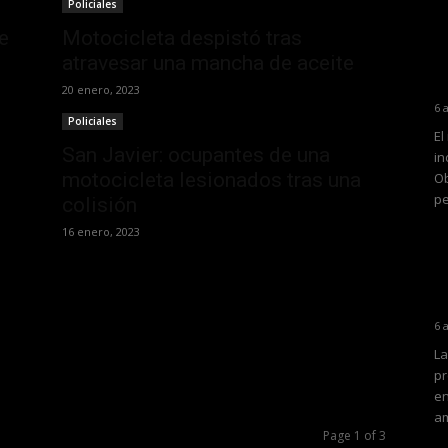
Policiales
e
Motocicleta despistó tras
atravesar una mancha de aceite
20 enero, 2023
6 
Policiales
El
San Javier: ocupantes de una
in
motocicleta lesionados tras una
Ob
pe
colisión
16 enero, 2023
6 
La
pr
en
am
Page 1 of 3