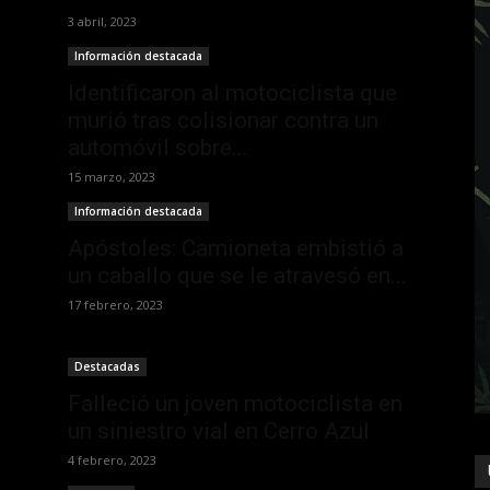
3 abril, 2023
Información destacada
l
Identificaron al motociclista que
murió tras colisionar contra un
automóvil sobre...
15 marzo, 2023
Información destacada
Apóstoles: Camioneta embistió a
un caballo que se le atravesó en...
17 febrero, 2023
Destacadas
Falleció un joven motociclista en
un siniestro vial en Cerro Azul
4 febrero, 2023