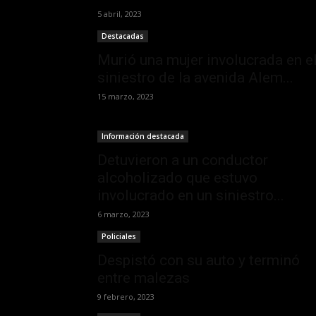
5 abril, 2023
Destacadas
Murió una mujer involucrada en e
siniestro de la avenida Alem...
15 marzo, 2023
Información destacada
Detuvieron a un conductor
alcoholizado que estuvo
involucrado en un siniestro...
6 marzo, 2023
Policiales
Despistó con su auto y terminó
entre malezas
9 febrero, 2023