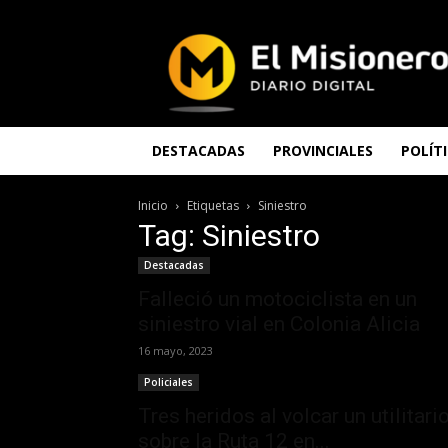
El
Misionero
DESTACADAS
PROVINCIALES
POLÍT
Inicio
Etiquetas
Siniestro
Tag: Siniestro
Destacadas
Falleció un motociclista en un
siniestro vial en Colonia Alicia
16 mayo, 2023
Policiales
Tres heridos al volcar un utilitari
sobre la Ruta 12 en...