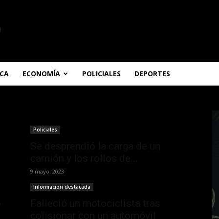
ICA
ECONOMÍA
POLICIALES
DEPORTES
Policiales
Se desprendió la carga de un
camión y los rollos de...
9 mayo, 2023
Información destacada
o
Falleció un motociclista tras
colisionar con un automóvil