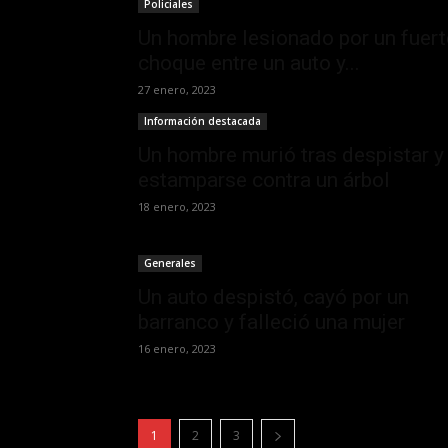
Policiales
Un hombre lesionado por un fuert
choque entre un auto y...
27 enero, 2023
Información destacada
Un hombre murió tras despistar y
estamparse contra un árbol
18 enero, 2023
Generales
Un auto despistó, cayó por un
barranco y falleció una mujer
16 enero, 2023
1
2
3