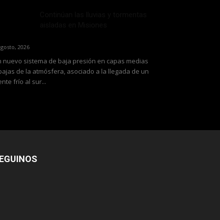
Continúan las lluvias y tormentas
aisladas en Misiones
agosto, 2026
 nuevo sistema de baja presión en capas medias
bajas de la atmósfera, asociado a la llegada de un
ente frío al sur...
EGUINOS