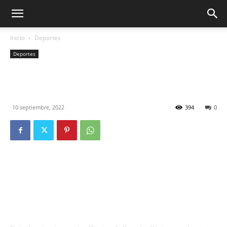
Inicio
Deportes
Deportes
Estudiantes derrotó a Racing
1 a 0 y se ilusiona
10 septiembre, 2022
394
0
Con gol de Mauro Boselli, el Pincha
derrotó a Racing y se ilusiona con pelear
el campeonato.