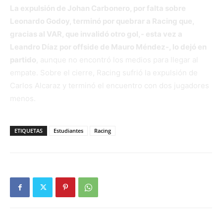
La expulsión de Johan Carbonero, por falta sobre
Leonardo Godoy, terminó por quebrar a Racing que,
gracias al VAR, que invalidó otro gol,- esta vez a
Leandro Díaz por offside de Mauro Méndez-, lo dejó en
partido
, aunque no encontró los medios para llegar al
empate. Sobre el cierre, Racing sufrió la expulsión de
Carlos Alcaraz y terminó el encuentro con dos jugadores
menos.
ETIQUETAS
Estudiantes
Racing