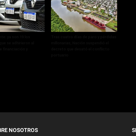
te: ya son 19 los
Tras cuatro días de paro y pérdidas
ue se adhirieron al
millonarias, Nación suspendió el
 financiación y
decreto que desató el conflicto
portuario
BRE NOSOTROS
S