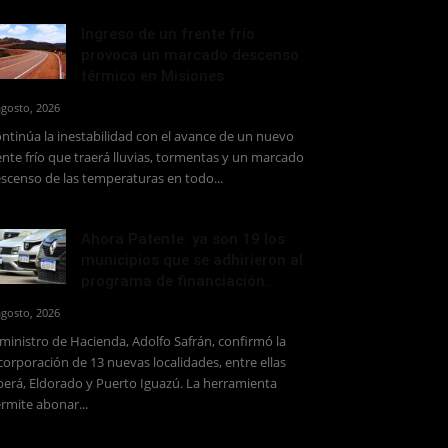
Ingreso de un frente frío
provoca un marcado descenso
térmico en Misiones
agosto, 2026
ntinúa la inestabilidad con el avance de un nuevo
ente frío que traerá lluvias, tormentas y un marcado
scenso de las temperaturas en todo...
Ahora Patente: ya son 19 los
municipios que se adhirieron al
programa de financiación...
agosto, 2026
 ministro de Hacienda, Adolfo Safrán, confirmó la
corporación de 13 nuevas localidades, entre ellas
erá, Eldorado y Puerto Iguazú. La herramienta
rmite abonar...