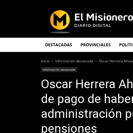
El
Misionero
DESTACADAS
PROVINCIALES
POLÍT
Inicio
Información destacada
Oscar Herrera Ahuad
Información destacada
Oscar Herrera A
de pago de haber
administración pú
pensiones