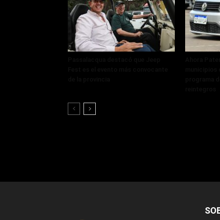
Passalacqua destacó que Jeep
Ahora Paten
Fest es el evento más convocante
municipios q
de la provincia
programa de
reintegros
SO