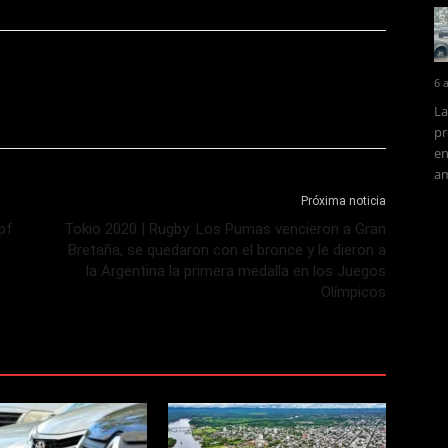
6 
La
pr
en
am
Próxima noticia
pf
Tokio 2020 | Rugby: Los Pumas vencieron a Gran
Bretaña, se quedaron con el bronce y le dieron a
la Argentina la primera medalla en los Juegos
Olímpicos