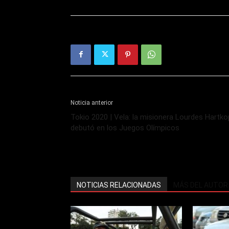
Noticia anterior
Tokio 2020 | Vela: la misionera Lourdes Hartko
debutó en los Juegos Olímpicos
NOTICIAS RELACIONADAS
MÁS DEL AUTOR