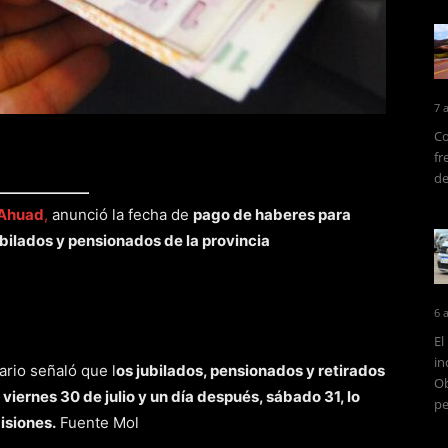
7 
Co
fr
de
 Ahuad
,
anunció la fecha de
pago de haberes para
bilados y pensionados de la provincia
6 
El
in
rio señaló que l
os jubilados, pensionados y retirados
Ob
 viernes 30 de julio y un día después, sábado 31, lo
pe
isiones.
Fuente Mol