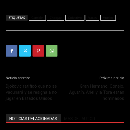
ETIQUETAS
Camión
Choque
Colectivo
Vacas
Vuelco
Noticia anterior
Próxima noticia
Djokovic ratificó que no se
Gran Hermano: Conejo,
vacunará y se resigna a no
Agustín, Ariel y la Tora están
jugar en Estados Unidos
nominados
NOTICIAS RELACIONADAS
MÁS DEL AUTOR