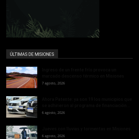
ÚLTIMAS DE MISIONES
Ingreso de un frente frío provoca un
marcado descenso térmico en Misiones
7 agosto, 2026
Ahora Patente: ya son 19 los municipios que
se adhirieron al programa de financiación...
6 agosto, 2026
Jueves con lluvias y tormentas en Misiones
6 agosto, 2026