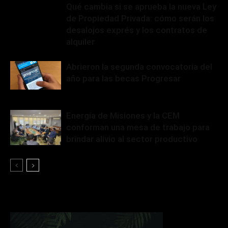
Qué cambia si se aprueba la nueva Ley
de Propiedad Privada: cómo serán los
desalojos exprés y los contratos de
alquiler
Abrieron la segunda convocatoria del
año para las becas Progresar
Energía de Misiones y la CEM
conforman una mesa de trabajo para
brindar alivio al sector productivo