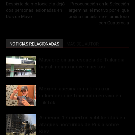
Despiste de motocicleta dejó
Preocupación en la Selección
dos personas lesionadas en
argentina: el motivo por el que
Dos de Mayo
podría cancelarse el amistoso
con Guatemala
NOTICIAS RELACIONADAS
MÁS DEL AUTOR
Masacre en una escuela de Tailandia:
hay al menos nueve muertos
México: asesinaron a tiros a un
influencer que transmitía en vivo en
TikTok
Al menos 17 muertos y 44 heridos en
ataques nocturnos de Rusia sobre
Kiev