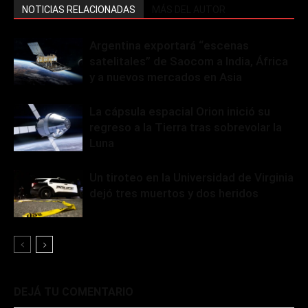
NOTICIAS RELACIONADAS
MÁS DEL AUTOR
Argentina exportará “escenas
satelitales” de Saocom a India, África
y a nuevos mercados en Asia
La cápsula espacial Orion inició su
regreso a la Tierra tras sobrevolar la
Luna
Un tiroteo en la Universidad de Virginia
dejó tres muertos y dos heridos
DEJÁ TU COMENTARIO