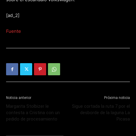
[ad_2]
Fuente
Noticia anterior
Próxima noticia
Margarita Stolbizer le
Sigue cortada la ruta 7 por el
contesta a Cristina con un
desborde de la laguna La
pedido de procesamiento
Picasa