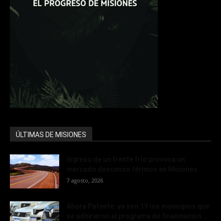
ÚLTIMAS DE MISIONES
Ingreso de un frente frío provoca un
marcado descenso térmico en Misiones
7 agosto, 2026
Ahora Patente: ya son 19 los municipios que
se adhirieron al programa de financiación...