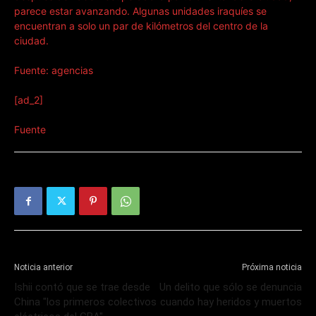
parece estar avanzando. Algunas unidades iraquíes se
encuentran a solo un par de kilómetros del centro de la
ciudad.
Fuente: agencias
[ad_2]
Fuente
Noticia anterior
Próxima noticia
Ishii contó que se trae desde
Un delito que sólo se denuncia
China "los primeros colectivos
cuando hay heridos y muertos