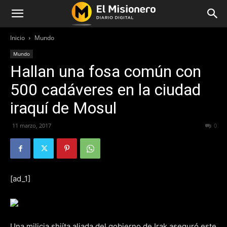
Inicio
Mundo
Mundo
Hallan una fosa común con
500 cadáveres en la ciudad
iraquí de Mosul
11 marzo, 2017
198
0
[ad_1]
Una milicia shiíta aliada del gobierno de Irak aseguró este