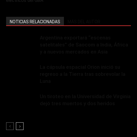
eléctricos del GBA"
NOTICIAS RELACIONADAS
MÁS DEL AUTOR
Argentina exportará “escenas
satelitales” de Saocom a India, África
y a nuevos mercados en Asia
La cápsula espacial Orion inició su
regreso a la Tierra tras sobrevolar la
Luna
Un tiroteo en la Universidad de Virginia
dejó tres muertos y dos heridos