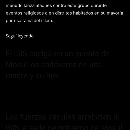
menudo lanza ataques contra este grupo durante
eventos religiosos o en distritos habitados en su mayoría
por esa rama del islam.
Seguí leyendo
El ISIS cuelga en un puente de
Mosul los cadáveres de una
madre y su hijo
Las fuerzas iraquíes arrebatan al
ISIS la sede de gobierno de Mosul