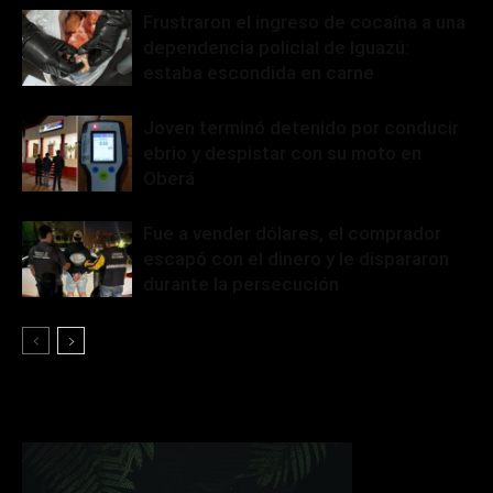
Frustraron el ingreso de cocaína a una
dependencia policial de Iguazú:
estaba escondida en carne
Joven terminó detenido por conducir
ebrio y despistar con su moto en
Oberá
Fue a vender dólares, el comprador
escapó con el dinero y le dispararon
durante la persecución