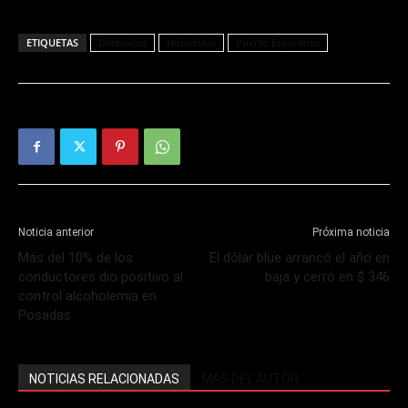
ETIQUETAS
Detenidos
Homicidio
Puerto Esperanza
Noticia anterior
Próxima noticia
Más del 10% de los
El dólar blue arrancó el año en
conductores dio positivo al
baja y cerró en $ 346
control alcoholemia en
Posadas
NOTICIAS RELACIONADAS
MÁS DEL AUTOR