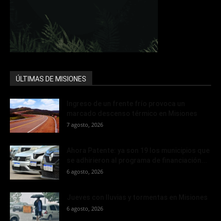
ÚLTIMAS DE MISIONES
Ingreso de un frente frío provoca un
marcado descenso térmico en Misiones
7 agosto, 2026
Ahora Patente: ya son 19 los municipios que
se adhirieron al programa de financiación...
6 agosto, 2026
Jueves con lluvias y tormentas en Misiones
6 agosto, 2026