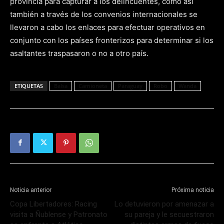
provincia para capturar a los delincuentes, como así
también a través de los convenios internacionales se
llevaron a cabo los enlaces para efectuar operativos en
conjunto con los países fronterizos para determinar si los
asaltantes traspasaron o no a otro país.
ETIQUETAS
Balsa
Camioneta
Paraguay
Robo
Wanda
Noticia anterior
Próxima noticia
Copa Libertadores: Racing
Lo detuvieron por amenazar a
visita a Ñublense y Patronato
su pareja y le secuestraron