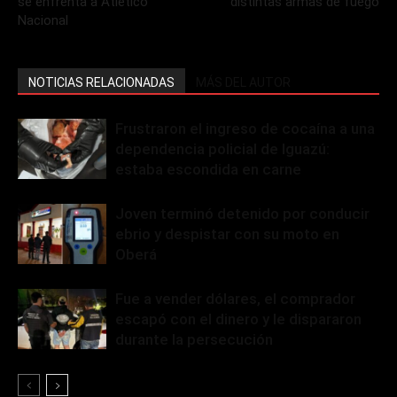
se enfrenta a Atlético
distintas armas de fuego
Nacional
NOTICIAS RELACIONADAS
MÁS DEL AUTOR
Frustraron el ingreso de cocaína a una
dependencia policial de Iguazú:
estaba escondida en carne
Joven terminó detenido por conducir
ebrio y despistar con su moto en
Oberá
Fue a vender dólares, el comprador
escapó con el dinero y le dispararon
durante la persecución