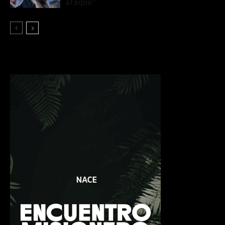
ataqué”