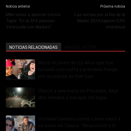
Noticia anterior
Próxima noticia
Milei volvió a apuntar contra
Las ventas por el Día de la
Tapia: “En la AFA parecen
Madre 2024 bajaron 0,9%
Venezuela con Maduro”
interanual
NOTICIAS RELACIONADAS
MÁS DEL AUTOR
Murió el joven de 22 años que fue
rociado con nafta y prendido fuego
por su pareja en San Luis
Chocó a una moto en Posadas, dejó
dos heridos y escapó del lugar.
Victoria Cantero contó cómo mató a
su novio en Chaco: “Reaccioné y lo