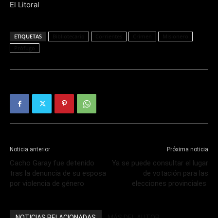
El Litoral
ETIQUETAS
Bibliotecario
Corrientes
Crimen
Misionero
Prófugo
Noticia anterior
Próxima noticia
Cacho Garay fue detenido
Ya se puede consultar el lugar
tras la denuncia de su esposa
de votación para las
por violencia de género
elecciones provinciales
NOTICIAS RELACIONADAS
MÁS DEL AUTOR