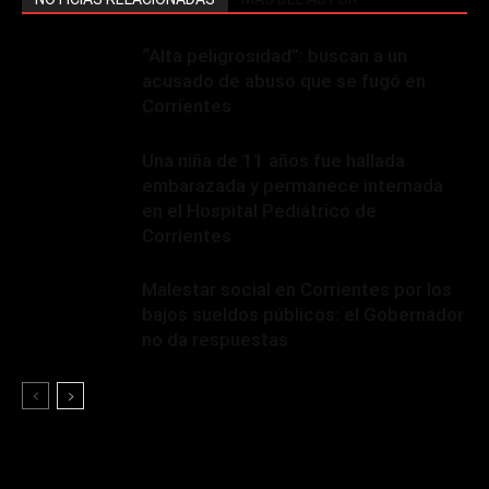
“Alta peligrosidad”: buscan a un
acusado de abuso que se fugó en
Corrientes
Una niña de 11 años fue hallada
embarazada y permanece internada
en el Hospital Pediátrico de
Corrientes
Malestar social en Corrientes por los
bajos sueldos públicos: el Gobernador
no da respuestas