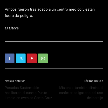
Ambos fueron trasladado a un centro médico y están
fuera de peligro.
El Litoral
Noticia anterior
Próxima noticia
Posadas Sustentable:
Misiones también elimina el
habilitaron el cuarto Punto
carácter obligatorio del uso
Limpio en avenida Santa Cruz
del barbijo