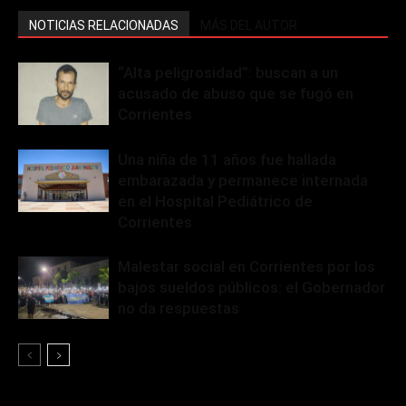
NOTICIAS RELACIONADAS
MÁS DEL AUTOR
“Alta peligrosidad”: buscan a un
acusado de abuso que se fugó en
Corrientes
Una niña de 11 años fue hallada
embarazada y permanece internada
en el Hospital Pediátrico de
Corrientes
Malestar social en Corrientes por los
bajos sueldos públicos: el Gobernador
no da respuestas