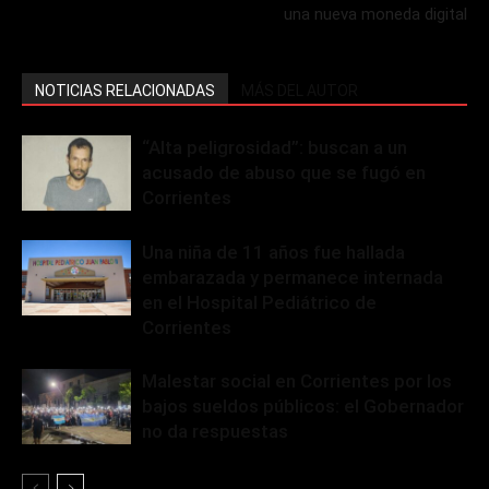
una nueva moneda digital
NOTICIAS RELACIONADAS
MÁS DEL AUTOR
“Alta peligrosidad”: buscan a un
acusado de abuso que se fugó en
Corrientes
Una niña de 11 años fue hallada
embarazada y permanece internada
en el Hospital Pediátrico de
Corrientes
Malestar social en Corrientes por los
bajos sueldos públicos: el Gobernador
no da respuestas