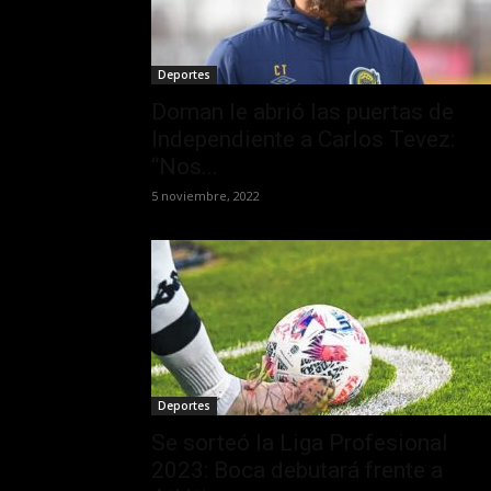
Deportes
Doman le abrió las puertas de
Independiente a Carlos Tevez:
“Nos...
5 noviembre, 2022
Deportes
Se sorteó la Liga Profesional
2023: Boca debutará frente a