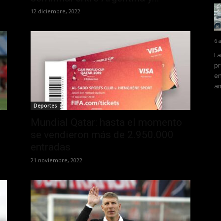
12 diciembre, 2022
6 
La
pr
en
am
Deportes
Mundial Qatar: hasta el momento
se vendieron más de 2.950.000
entradas
21 noviembre, 2022