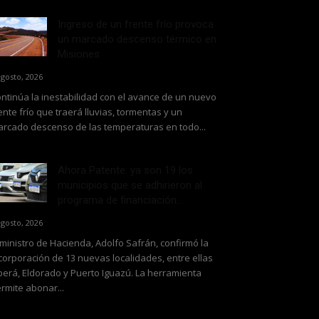
Ingreso de un frente frío provoca
un marcado descenso térmico en
Misiones
agosto, 2026
ntinúa la inestabilidad con el avance de un nuevo
ente frío que traerá lluvias, tormentas y un
rcado descenso de las temperaturas en todo...
Ahora Patente: ya son 19 los
municipios que se adhirieron al
programa de financiación...
agosto, 2026
 ministro de Hacienda, Adolfo Safrán, confirmó la
corporación de 13 nuevas localidades, entre ellas
erá, Eldorado y Puerto Iguazú. La herramienta
rmite abonar...