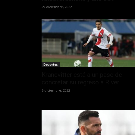
29 diciembre, 2022
Deportes
Kranevitter está a un paso de
concretar su regreso a River
6 diciembre, 2022