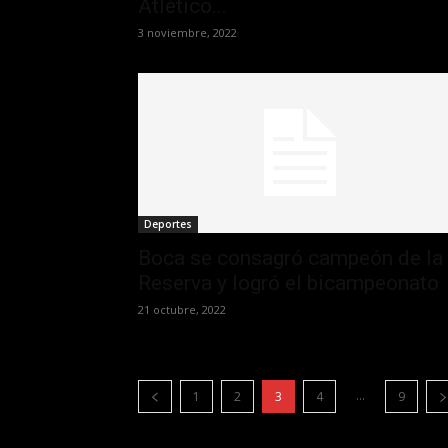
Atlético...
3 noviembre, 2022
Deportes
Boca se consagró campeón de la
Reserva y logró el bicampeonato
21 octubre, 2022
...
1
2
3
4
9