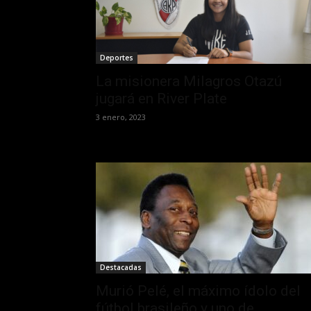
Deportes
La misionera Milagros Otazú
jugará en River Plate
3 enero, 2023
Destacadas
Murió Pelé, el máximo ídolo del
fútbol brasileño y uno de...