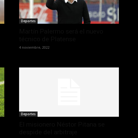
Deportes
Martín Palermo será el nuevo
técnico de Platense
4 noviembre, 2022
Deportes
El misionero Néstor Pitana se
despide del arbitraje