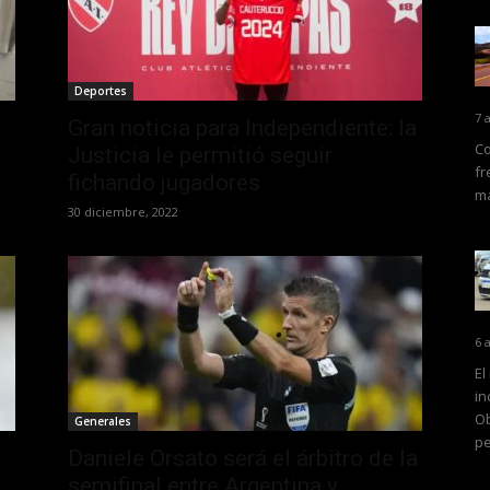
Deportes
7 
Gran noticia para Independiente: la
Co
Justicia le permitió seguir
fr
fichando jugadores
ma
30 diciembre, 2022
6 
El
in
Ob
Generales
pe
Daniele Orsato será el árbitro de la
semifinal entre Argentina y...