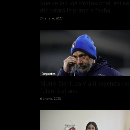
Vuelve la Liga Profesional: así se
disputará la primera fecha
24 enero, 2023
Deportes
Murió Gianluca Vialli, leyenda del
fútbol italiano
6 enero, 2023