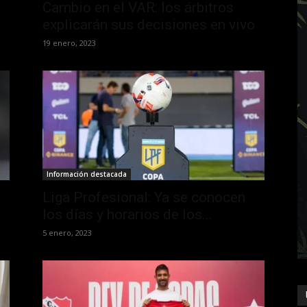
Cambio en el VAR: los árbitros
explicarán sus decisiones en vivo
19 enero, 2023
Información destacada
Liga Profesional: Ya se conocen
los días y horarios de los...
5 enero, 2023