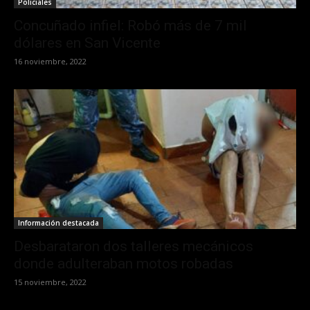
Policiales
Concuñado infiel: Robó más de 7 mil
dólares en San Vicente
16 noviembre, 2022
Información destacada
Desbarataron dos talleres mecánicos
donde adulteraban motos robadas
15 noviembre, 2022