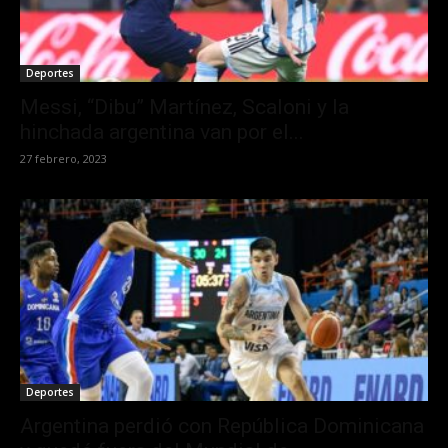
Deportes
Messi, “Dibu” Martínez, Scaloni y la
hinchada argentina van por el...
27 febrero, 2023
Deportes
Argentina perdió con República Dominicana