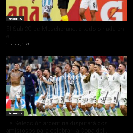
Deportes
El Sub 20 de Mascherano, a todo o nada en
el...
27 enero, 2023
Deportes
La Selección argentina disputará dos
amistosos para celebrar la Copa del...