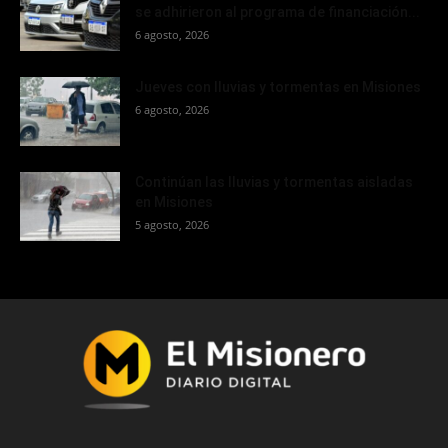
se adhirieron al programa de financiación...
6 agosto, 2026
Jueves con lluvias y tormentas en Misiones
6 agosto, 2026
Continúan las lluvias y tormentas aisladas
en Misiones
5 agosto, 2026