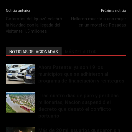
Noticia anterior
Próxima noticia
Cataratas del Iguazú celebró
Hallaron muerta a una mujer
la Navidad con la llegada del
en un motel de Posadas
visitante 1,5 millones
NOTICIAS RELACIONADAS
MÁS DEL AUTOR
Ahora Patente: ya son 19 los
municipios que se adhirieron al
programa de financiación y reintegros
Tras cuatro días de paro y pérdidas
millonarias, Nación suspendió el
decreto que desató el conflicto
portuario
Más de 20 mil usuarios quedaron sin