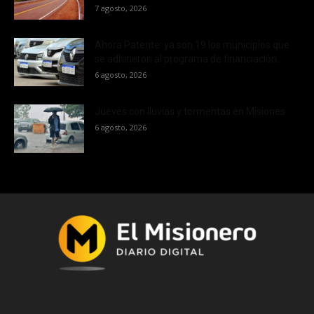
7 agosto, 2026
Ahora Patente: ya son 19 los municipios que
se adhirieron al programa de financiación...
6 agosto, 2026
Jueves con lluvias y tormentas en Misiones
6 agosto, 2026