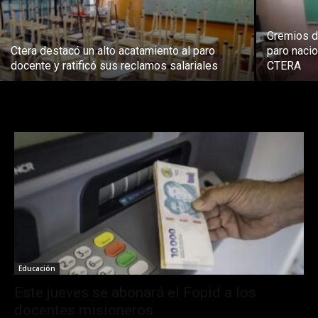
Gremios d
Ctera destacó un alto acatamiento al paro
paro naci
docente y ratificó sus reclamos salariales
CTERA
Educación
Este jueves se abonará el Fopid a los
docentes misioneros