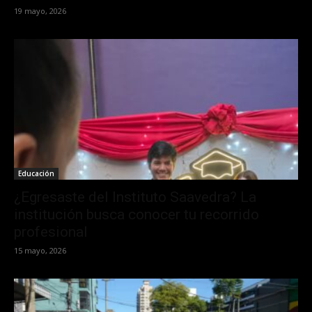
19 mayo, 2026
Educación
¿Egresaste del Instituto Saavedra? La
institución busca conocer tu recorrido
profesional
15 mayo, 2026