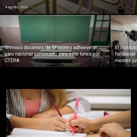
4 agosto, 2026
Gremios docentes de Misiones adhieren al
El Institu
paro nacional convocado para este lunes por
fortalecer
CTERA
medios jun