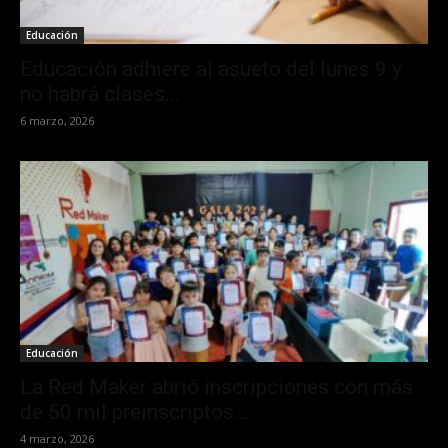
Educación
Educación adhiere al asueto del lunes 9 y
no habrá clases...
6 marzo, 2026
Educación
La Red Maker abrió inscripciones con más
de 50 mil preinscriptos...
4 marzo, 2026