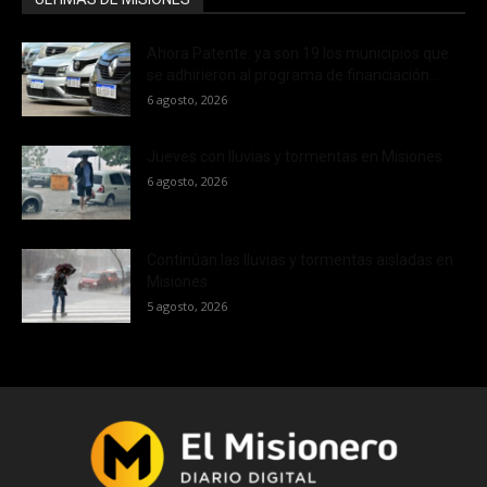
Ahora Patente: ya son 19 los municipios que
se adhirieron al programa de financiación...
6 agosto, 2026
Jueves con lluvias y tormentas en Misiones
6 agosto, 2026
Continúan las lluvias y tormentas aisladas en
Misiones
5 agosto, 2026