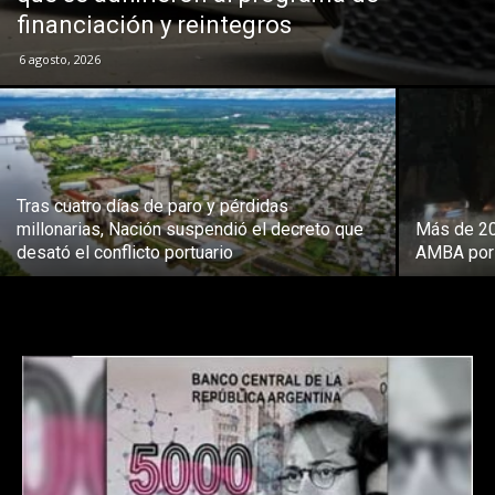
financiación y reintegros
6 agosto, 2026
Tras cuatro días de paro y pérdidas
millonarias, Nación suspendió el decreto que
Más de 20 
desató el conflicto portuario
AMBA por 