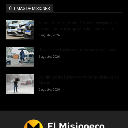
ÚLTIMAS DE MISIONES
Ahora Patente: ya son 19 los municipios que
se adhirieron al programa de financiación...
6 agosto, 2026
Jueves con lluvias y tormentas en Misiones
6 agosto, 2026
Continúan las lluvias y tormentas aisladas en
Misiones
5 agosto, 2026