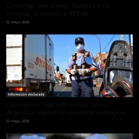
Confirman tres nuevas muertes y las
víctimas ascienden a 419 en...
22 mayo, 2020
Información destacada
Coronavirus: con 648 nuevos casos,
Argentina registró un récord de contagios...
22 mayo, 2020