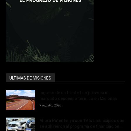
ÚLTIMAS DE MISIONES
Ingreso de un frente frío provoca un
marcado descenso térmico en Misiones
7 agosto, 2026
Ahora Patente: ya son 19 los municipios que
se adhirieron al programa de financiación...