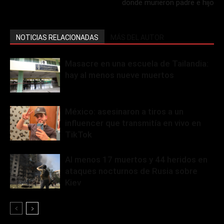
donde murieron padre e hijo
NOTICIAS RELACIONADAS
MÁS DEL AUTOR
Masacre en una escuela de Tailandia:
hay al menos nueve muertos
México: asesinaron a tiros a un
influencer que transmitía en vivo en
TikTok
Al menos 17 muertos y 44 heridos en
ataques nocturnos de Rusia sobre
Kiev